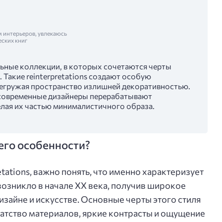
м интерьеров, увлекаюсь
еских книг
льные коллекции, в которых сочетаются черты
 Такие reinterpretations создают особую
ерегружая пространство излишней декоративностью.
к современные дизайнеры перерабатывают
елая их частью минималистичного образа.
 его особенности?
etations, важно понять, что именно характеризует
возникло в начале XX века, получив широкое
изайне и искусстве. Основные черты этого стиля
атство материалов, яркие контрасты и ощущение