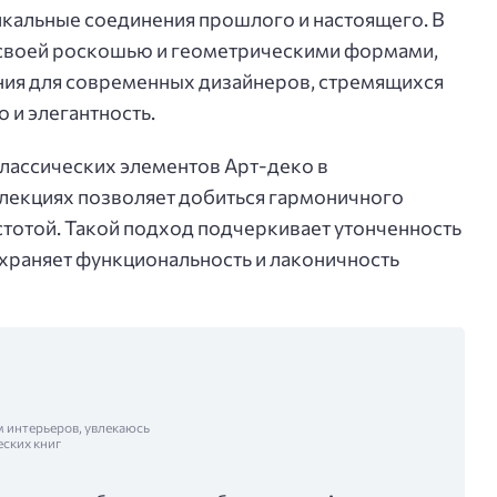
никальные соединения прошлого и настоящего. В
й своей роскошью и геометрическими формами,
ния для современных дизайнеров, стремящихся
 и элегантность.
классических элементов Арт-деко в
екциях позволяет добиться гармоничного
тотой. Такой подход подчеркивает утонченность
храняет функциональность и лаконичность
м интерьеров, увлекаюсь
еских книг