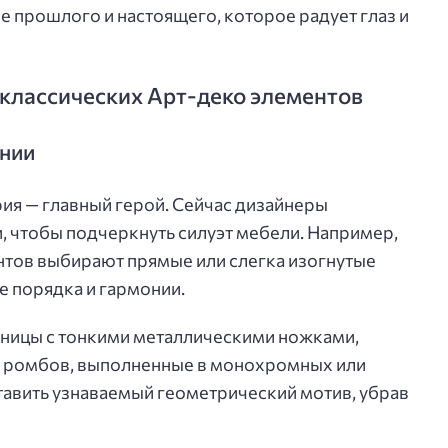
е прошлого и настоящего, которое радует глаз и
s классических Арт-деко элементов
инии
ия — главный герой. Сейчас дизайнеры
, чтобы подчеркнуть силуэт мебели. Например,
нтов выбирают прямые или слегка изогнутые
 порядка и гармонии.
ешницы с тонкими металлическими ножками,
и ромбов, выполненные в монохромных или
ставить узнаваемый геометрический мотив, убрав