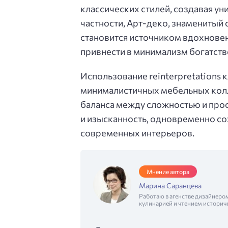
классических стилей, создавая у
частности, Арт-деко, знамениты
становится источником вдохнове
привнести в минимализм богатство
Использование reinterpretations 
минималистичных мебельных колл
баланса между сложностью и прос
и изысканность, одновременно со
современных интерьеров.
Мнение автора
Марина Саранцева
Работаю в агенстве дизайнеро
кулинарией и чтением историч