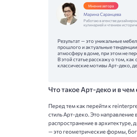
Мнение автора
Марина Саранцева
Работаю в агенстве дизайнеро
кулинарией и чтением историч
Результат — это уникальные мебе
прошлого и актуальные тенденции.
атмосферу в доме, при этом не п
В этой статье расскажу о том, ка
классические мотивы Арт-деко, д
Что такое Арт-деко и в чем
Перед тем как перейти к reinterpr
стиль Арт-деко. Это направление 
распространение в архитектуре, д
— это геометрические формы, бог