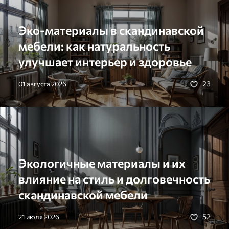
Эко-материалы в скандинавской
мебели: как натуральность
улучшает интерьер и здоровье
23
01 августа 2026
Экологичные материалы и их
влияние на стиль и долговечность
скандинавской мебели
52
21 июля 2026