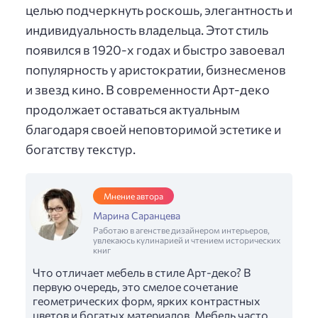
целью подчеркнуть роскошь, элегантность и
индивидуальность владельца. Этот стиль
появился в 1920-х годах и быстро завоевал
популярность у аристократии, бизнесменов
и звезд кино. В современности Арт-деко
продолжает оставаться актуальным
благодаря своей неповторимой эстетике и
богатству текстур.
Мнение автора
Марина Саранцева
Работаю в агенстве дизайнером интерьеров,
увлекаюсь кулинарией и чтением исторических
книг
Что отличает мебель в стиле Арт-деко? В
первую очередь, это смелое сочетание
геометрических форм, ярких контрастных
цветов и богатых материалов. Мебель часто