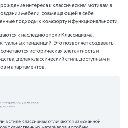
зрождение интереса к классическим мотивам в
создании мебели, совмещающей в себе
енные подходы к комфорту и функциональности.
щаются к наследию эпохи Классицизма,
ктуальных тенденций. Это позволяет создавать
 сочетаются историческая элегантность и
ства, делая классический стиль доступным и
ов и апартаментов.
м интерьеров, увлекаюсь
еских книг
и в стиле Классицизм отличаются изысканной
ысококачественных материалов и особым