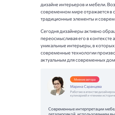
дизайне интерьеров и мебели. Во
современном мире отражается в 
традиционные элементы и соврем
Сегодня дизайнеры активно обра
переосмысливая его в контексте а
уникальные интерьеры, в которых
современные технологии производ
актуальным для современных дом
Мнение автора
Марина Саранцева
Работаю в агенстве дизайнеро
кулинарией и чтением историч
Современные интерпретации мебел
деталировкой, использованием в