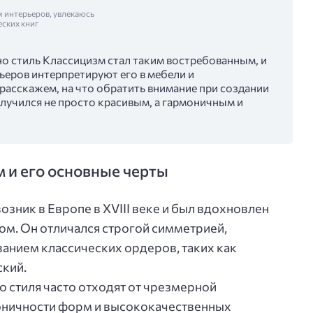
м интерьеров, увлекаюсь
еских книг
но стиль Классицизм стал таким востребованным, и
ьеров интерпретируют его в мебели и
расскажем, на что обратить внимание при создании
получился не просто красивым, а гармоничным и
м и его основные черты
озник в Европе в XVIII веке и был вдохновлен
ом. Он отличался строгой симметрией,
анием классических ордеров, таких как
ский.
 стиля часто отходят от чрезмерной
коничности форм и высококачественных