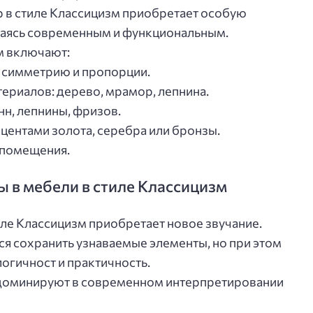
р в стиле Классицизм приобретает особую
таваясь современным и функциональным.
м включают:
 симметрию и пропорции.
ериалов: дерево, мрамор, лепнина.
нн, лепнины, фризов.
кцентами золота, серебра или бронзы.
 помещения.
ы в мебели в стиле Классицизм
иле Классицизм приобретает новое звучание.
я сохранить узнаваемые элементы, но при этом
логичност и практичность.
 доминируют в современном интерпретировании