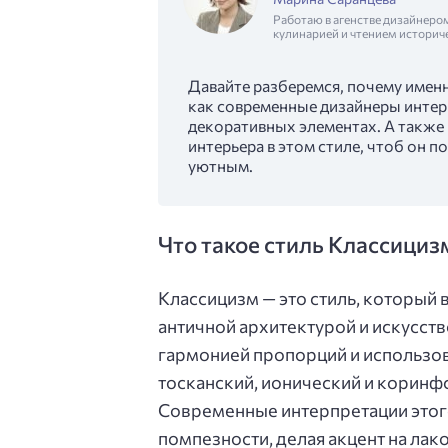
Работаю в агенстве дизайнеро
кулинарией и чтением историч
Давайте разберемся, почему имен
как современные дизайнеры интер
декоративных элементах. А также 
интерьера в этом стиле, чтоб он 
уютным.
Что такое стиль Классициз
Классицизм — это стиль, который в
античной архитектурой и искусств
гармонией пропорций и использов
тосканский, ионический и коринф
Современные интерпретации этого
помпезности, делая акцент на ла