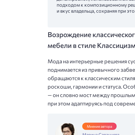
подходом к композиционному реш
и вкус владельца, сохраняя при э
Возрождение классическог
мебели в стиле Классициз
Мода на интерьерные решения cycl
поднимается из привычного забве
обращаются к классическим стиля
роскоши, гармонии и статуса. Ос
— он словно мост между прошлым 
при этом адаптируясь под соврем
Мнение автора
Марина Саранцева