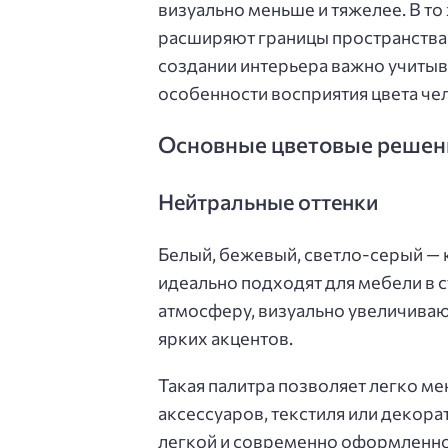
визуально меньше и тяжелее. В то
расширяют границы пространства
создании интерьера важно учитыва
особенности восприятия цвета че
Основные цветовые решени
Нейтральные оттенки
Белый, бежевый, светло-серый — 
идеально подходят для мебели в 
атмосферу, визуально увеличиваю
ярких акцентов.
Такая палитра позволяет легко м
аксессуаров, текстиля или декор
легкой и современно оформленной