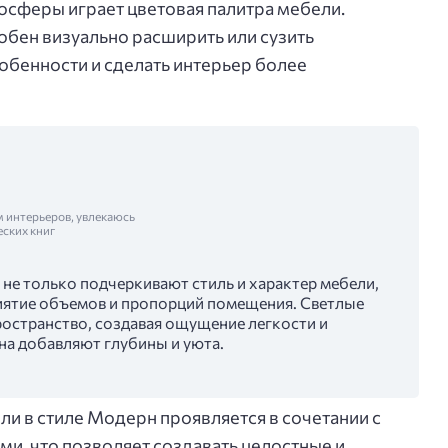
осферы играет цветовая палитра мебели.
бен визуально расширить или сузить
обенности и сделать интерьер более
м интерьеров, увлекаюсь
еских книг
не только подчеркивают стиль и характер мебели,
риятие объемов и пропорций помещения. Светлые
ространство, создавая ощущение легкости и
на добавляют глубины и уюта.
ли в стиле Модерн проявляется в сочетании с
ми, что позволяет создавать целостные и