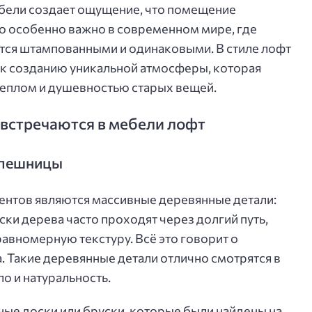
ебели создает ощущение, что помещение
о особенно важно в современном мире, где
тся штампованными и одинаковыми. В стиле лофт
 к созданию уникальной атмосферы, которая
 теплом и душевностью старых вещей.
 встречаются в мебели лофт
олешницы
ентов являются массивные деревянные детали:
ски дерева часто проходят через долгий путь,
авномерную текстуру. Всё это говорит о
. Такие деревянные детали отлично смотрятся в
ло и натуральность.
ые доски или бруски, которые были найдены на