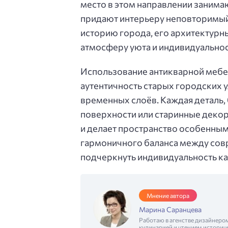
место в этом направлении занима
придают интерьеру неповторимый
историю города, его архитектурны
атмосферу уюта и индивидуальнос
Использование антикварной мебел
аутентичность старых городских у
временных слоёв. Каждая деталь, 
поверхности или старинные деко
и делает пространство особенным
гармоничного баланса между сов
подчеркнуть индивидуальность к
Мнение автора
Марина Саранцева
Работаю в агенстве дизайнеро
кулинарией и чтением историч