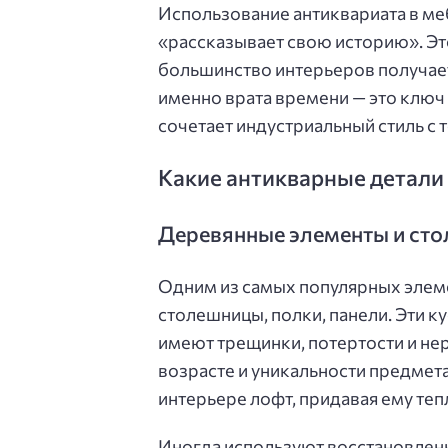
Использование антиквариата в м
«рассказывает свою историю». Эт
большинство интерьеров получае
именно врата времени — это ключ
сочетает индустриальный стиль с
Какие антикварные детали
Деревянные элементы и ст
Одним из самых популярных элем
столешницы, полки, панели. Эти ку
имеют трещинки, потертости и нер
возрасте и уникальности предмета
интерьере лофт, придавая ему теп
Иногда используют восстановленн