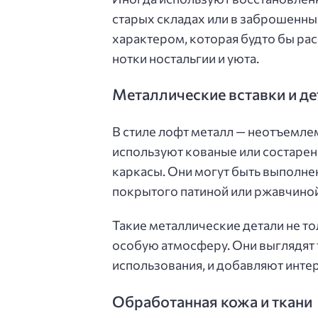
старых складах или в заброшенных
характером, которая будто бы ра
нотки ностальгии и уюта.
Металлические вставки и де
В стиле лофт металл — неотъемлем
используют кованые или состарен
каркасы. Они могут быть выполнены
покрытого патиной или ржавчиной
Такие металлические детали не т
особую атмосферу. Они выглядят 
использования, и добавляют интер
Обработанная кожа и ткани