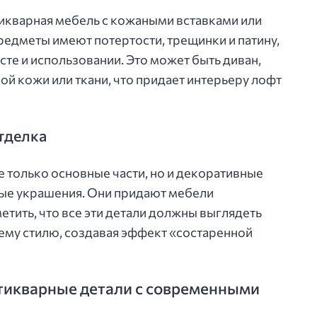
тикварная мебель с кожаными вставками или
редметы имеют потертости, трещинки и патину,
те и использовании. Это может быть диван,
рой кожи или ткани, что придает интерьеру лофт
тделка
е только основные части, но и декоративные
аные украшения. Они придают мебели
метить, что все эти детали должны выглядеть
ему стилю, создавая эффект «состаренной
нтикварные детали с современными