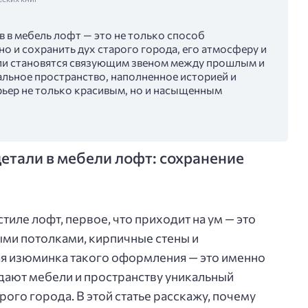
 в мебель лофт — это не только способ
но и сохранить дух старого города, его атмосферу и
али становятся связующим звеном между прошлым и
альное пространство, наполненное историей и
рьер не только красивым, но и насыщенным
етали в мебели лофт: сохранение
стиле лофт, первое, что приходит на ум — это
ми потолками, кирпичные стены и
ая изюминка такого оформления — это именно
дают мебели и пространству уникальный
рого города. В этой статье расскажу, почему