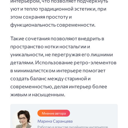
интерьером, что позволяет подчеркнуть
уют и тепло традиционной эстетики, при
этом сохраняя простоту и
функциональность современности.
Такие сочетания позволяют внедрить в
пространство нотки ностальгии и
уникальности, не перегружая его лишними
деталями. Использование ретро-элементов
в минималистском интерьере помогает
создать баланс между стариной и
современностью, делая интерьер более
живым и насыщенным.
Мнение автора
Марина Саранцева
Работаю в агенстве дизайнером интерьеров,