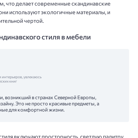
ем, что делает современные скандинавские
они используют экологичные материалы, и
ительной чертой.
ндинавского стиля в мебели
м интерьеров, увлекаюсь
еских книг
и, возникший в странах Северной Европы,
айну. Это не просто красивые предметы, а
ные для комфортной жизни.
тиля включают просторность, светлую палитру,