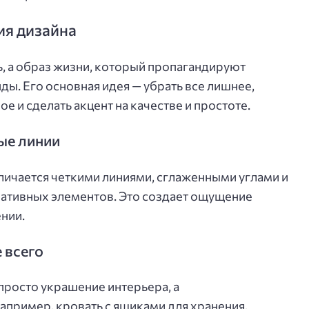
я дизайна
ь, а образ жизни, который пропагандируют
ы. Его основная идея — убрать все лишнее,
е и сделать акцент на качестве и простоте.
ые линии
личается четкими линиями, сглаженными углами и
тивных элементов. Это создает ощущение
нии.
 всего
просто украшение интерьера, а
пример, кровать с ящиками для хранения,