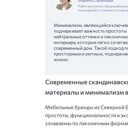
Марина Саранцева
Работаю в агенстве дизайнеро
кулинарией и чтением историч
Минимализм, являющийся ключево
подчеркивает важность простоты
нейтральные оттенки и лаконичны
интерьера, которые легко сочета
современный дом. Такой подход п
просторным и уютным, подчеркива
жизни.
Современные скандинавск
материалы и минимализм 
Мебельные бренды из Северной Е
простоты, функциональности и эк
узнаваемы по лаконичным формам