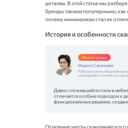
деталям. В этой статье мы разбер
бренды такими популярными, как 
почему минимализм стал их отлич
История и особенности ска
Мнение автора
Марина Саранцева
Работаю в агенстве дизайнеро
кулинарией и чтением историч
Давно сложившийся стиль в мебел
отличается особым подходом к диз
функциональные решения, создан
Основные черты скандинавского с