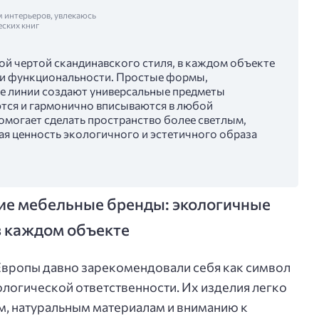
м интерьеров, увлекаюсь
еских книг
й чертой скандинавского стиля, в каждом объекте
 и функциональности. Простые формы,
е линии создают универсальные предметы
ются и гармонично вписываются в любой
омогает сделать пространство более светлым,
я ценность экологичного и эстетичного образа
ие мебельные бренды: экологичные
в каждом объекте
вропы давно зарекомендовали себя как символ
ологической ответственности. Их изделия легко
, натуральным материалам и вниманию к