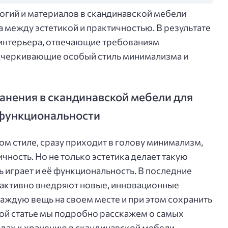
гий и материалов в скандинавской мебели
 между эстетикой и практичностью. В результате
интерьера, отвечающие требованиям
дчеркивающие особый стиль минимализма и
нения в скандинавской мебели для
 функциональности
ом стиле, сразу приходит в голову минимализм,
ичность. Но не только эстетика делает такую
 играет и её функциональность. В последние
 активно внедряют новые, инновационные
каждую вещь на своем месте и при этом сохранить
этой статье мы подробно расскажем о самых
дах к хранению в скандинавской мебели,