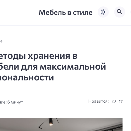
Мебель в стиле
ле
тоды хранения в
бели для максимальной
иональности
Нравится:
17
ие: 6 минут