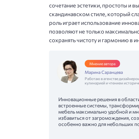
сочетание эстетики, простоты и 
скандинавском стиле, который с
роль играет использование иннов
позволяют не только максимально
сохранять чистоту и гармонию в и
Мнение автора
Марина Саранцева
Работаю в агенстве дизайнеро
кулинарией и чтением историч
Инновационные решения в области
встроенные системы, трансформир
мебель максимально удобной и м
избавиться от загромождения, соз
особенно важно для небольших п