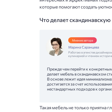
которые помогают создать уютное
Что делает скандинавскую 
Мнение автора
Марина Саранцева
Работаю в агенстве дизайнеро
кулинарией и чтением историч
Прежде чем перейти к конкретным
делает мебель в скандинавском с
В основе лежит идея минимализма
достигается за счет использован
нестандартных подходов к органи
Такая мебель не только приятна г