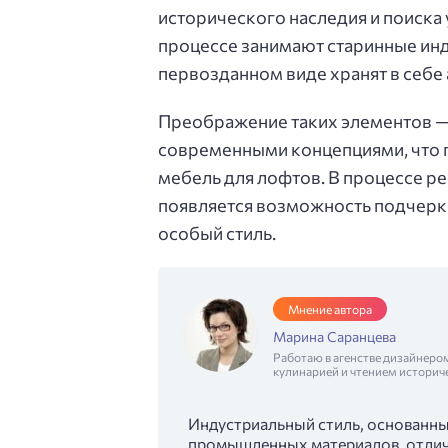
исторического наследия и поиска
процессе занимают старинные ин
первозданном виде хранят в себе
Преображение таких элементов — 
современными концепциями, что 
мебель для лофтов. В процессе р
появляется возможность подчеркн
особый стиль.
Мнение автора
Марина Саранцева
Работаю в агенстве дизайнеро
кулинарией и чтением историч
Индустриальный стиль, основанный
промышленных материалов, отли