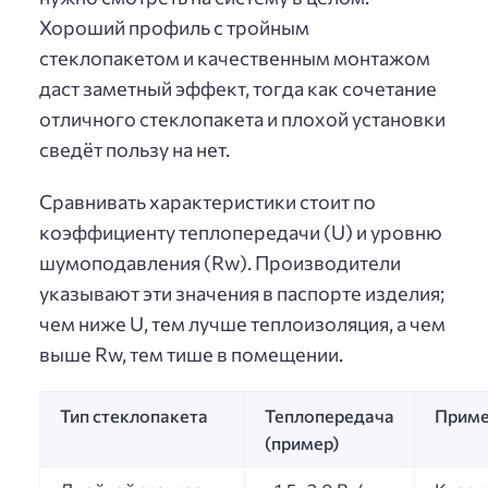
Хороший профиль с тройным
стеклопакетом и качественным монтажом
даст заметный эффект, тогда как сочетание
отличного стеклопакета и плохой установки
сведёт пользу на нет.
Сравнивать характеристики стоит по
коэффициенту теплопередачи (U) и уровню
шумоподавления (Rw). Производители
указывают эти значения в паспорте изделия;
чем ниже U, тем лучше теплоизоляция, а чем
выше Rw, тем тише в помещении.
Тип стеклопакета
Теплопередача
Приме
(пример)