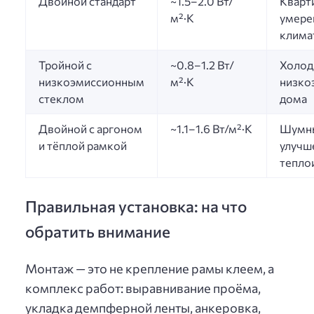
Двойной стандарт
~1.5–2.0 Вт/
Кварт
м²·K
умере
клима
Тройной с
~0.8–1.2 Вт/
Холод
низкоэмиссионным
м²·K
низко
стеклом
дома
Двойной с аргоном
~1.1–1.6 Вт/м²·K
Шумны
и тёплой рамкой
улучш
тепло
Правильная установка: на что
обратить внимание
Монтаж — это не крепление рамы клеем, а
комплекс работ: выравнивание проёма,
укладка демпферной ленты, анкеровка,