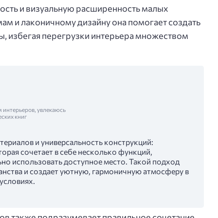
ость и визуальную расширенность малых
ам и лаконичному дизайну она помогает создать
ы, избегая перегрузки интерьера множеством
м интерьеров, увлекаюсь
еских книг
териалов и универсальность конструкций:
орая сочетает в себе несколько функций,
но использовать доступное место. Такой подход
анства и создает уютную, гармоничную атмосферу в
условиях.
в также подразумевает правильное сочетание