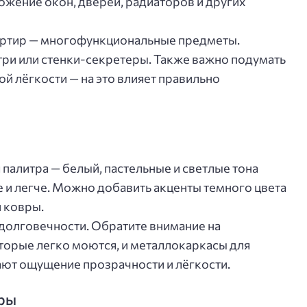
ожение окон, дверей, радиаторов и других
артир — многофункциональные предметы.
три или стенки-секретеры. Также важно подумать
й лёгкости — на это влияет правильно
палитра — белый, пастельные и светлые тона
 и легче. Можно добавить акценты темного цвета
и ковры.
долговечности. Обратите внимание на
торые легко моются, и металлокаркасы для
дают ощущение прозрачности и лёгкости.
ры