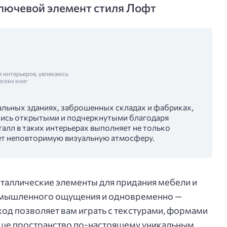
лючевой элемент стиля Лофт
м интерьеров, увлекаюсь
еских книг
альных зданиях, заброшенных складах и фабриках,
ались открытыми и подчеркнутыми благодаря
алл в таких интерьерах выполняет не только
ет неповторимую визуальную атмосферу.
таллические элементы для придания мебели и
ромышленного ощущения и одновременно —
ход позволяет вам играть с текстурами, формами
аше пространство по-настоящему уникальным.