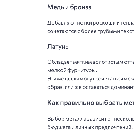
Медь и бронза
Добавляют нотки роскоши и тепла
сочетаются с более грубыми текс
Латунь
Обладает мягким золотистым отт
мелкой фурнитуры.
Эти металлы могут сочетаться ме
образ, или же оставаться доминан
Как правильно выбрать ме
Выбор металла зависит от несколь
бюджета и личных предпочтений. 