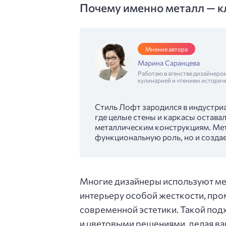
Почему именно металл — к
Мнение автора
Марина Саранцева
Работаю в агенстве дизайнеро
кулинарией и чтением историч
Стиль Лофт зародился в индустри
где целые стены и каркасы остав
металлическим конструкциям. Мет
функциональную роль, но и созда
Многие дизайнеры используют ме
интерьеру особой жесткости, п
современной эстетики. Такой под
и цветовыми решениями, делая в