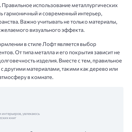
. Правильное использование металлургических
ть гармоничный и современный интерьер,
нства. Важно учитывать не только материалы,
я желаемого визуального эффекта.
рмлении в стиле Лофт является выбор
ов. От типа металла и его покрытия зависит не
долговечность изделия. Вместе с тем, правильное
 с другими материалами, такими как дерево или
атмосферу в комнате.
м интерьеров, увлекаюсь
еских книг