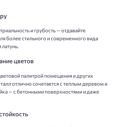
еру
триальность и грубость — отдавайте
ля более стильного и современного вида
 латунь.
ание цветов
цветовой палитрой помещения и других
талл отлично сочетается с теплым деревом и
йка — с бетонными поверхностями и даже
стойкость