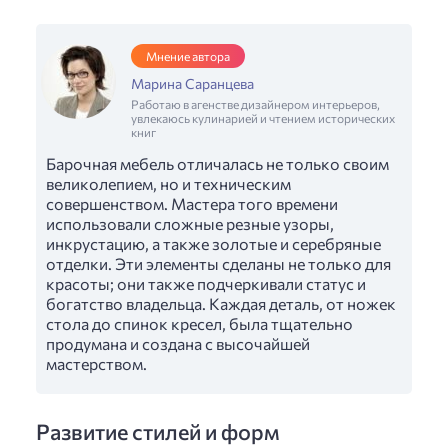
Мнение автора
Марина Саранцева
Работаю в агенстве дизайнером интерьеров,
увлекаюсь кулинарией и чтением исторических
книг
Барочная мебель отличалась не только своим
великолепием, но и техническим
совершенством. Мастера того времени
использовали сложные резные узоры,
инкрустацию, а также золотые и серебряные
отделки. Эти элементы сделаны не только для
красоты; они также подчеркивали статус и
богатство владельца. Каждая деталь, от ножек
стола до спинок кресел, была тщательно
продумана и создана с высочайшей
мастерством.
Развитие стилей и форм