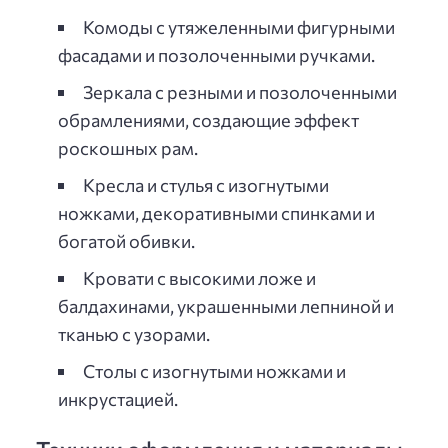
Комоды с утяжеленными фигурными
фасадами и позолоченными ручками.
Зеркала с резными и позолоченными
обрамлениями, создающие эффект
роскошных рам.
Кресла и стулья с изогнутыми
ножками, декоративными спинками и
богатой обивки.
Кровати с высокими ложе и
балдахинами, украшенными лепниной и
тканью с узорами.
Столы с изогнутыми ножками и
инкрустацией.