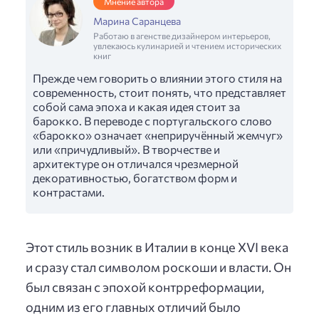
Мнение автора
Марина Саранцева
Работаю в агенстве дизайнером интерьеров,
увлекаюсь кулинарией и чтением исторических
книг
Прежде чем говорить о влиянии этого стиля на
современность, стоит понять, что представляет
собой сама эпоха и какая идея стоит за
барокко. В переводе с португальского слово
«барокко» означает «неприручённый жемчуг»
или «причудливый». В творчестве и
архитектуре он отличался чрезмерной
декоративностью, богатством форм и
контрастами.
Этот стиль возник в Италии в конце XVI века
и сразу стал символом роскоши и власти. Он
был связан с эпохой контрреформации,
одним из его главных отличий было