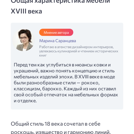
XVIII века
Мнение автора
Марина Саранцева
Работаю в агенстве дизайнером интерьеров,
увлекаюсь кулинарией и чтением исторических
книг
Перед тем как углубиться в нюансы ковки и
украшений, важно понять концепцию и стиль
мебельных изделий эпохи. В XVIII веке в моде
были разнообразные стили — рококо,
классицизм, барокко. Каждый из них оставил
свой особый отпечаток на мебельных формах
и отделке.
Общий стиль 18 века сочетал в себе
роскошь, изящество и гармонию линий.