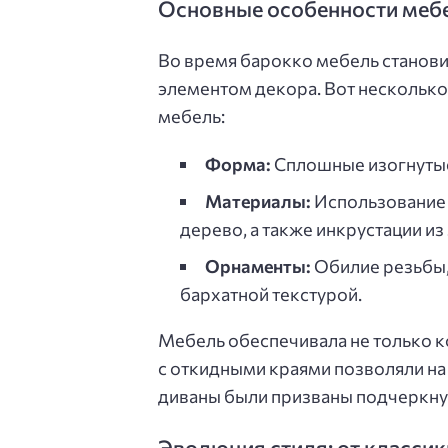
Основные особенности мебе
Во время барокко мебель станови
элементом декора. Вот несколько
мебель:
Форма:
Сплошные изогнутые
Материалы:
Использование д
дерево, а также инкрустации из
Орнаменты:
Обилие резьбы,
бархатной текстурой.
Мебель обеспечивала не только к
с откидными краями позволяли на
диваны были призваны подчеркнуть
Эволюция стиля: от класси