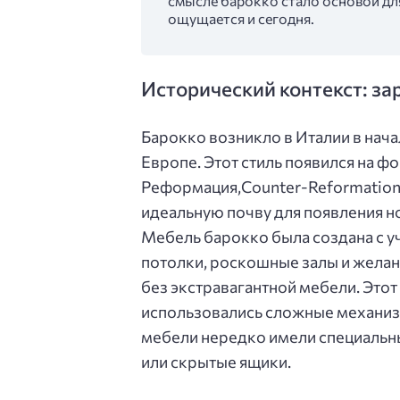
смысле барокко стало основой для
ощущается и сегодня.
Исторический контекст: за
Барокко возникло в Италии в нача
Европе. Этот стиль появился на ф
Реформация,Counter-Reformation, 
идеальную почву для появления но
Мебель барокко была создана с у
потолки, роскошные залы и желан
без экстравагантной мебели. Этот
использовались сложные механиз
мебели нередко имели специальны
или скрытые ящики.