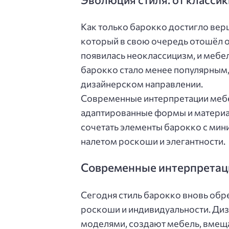
Как только барокко достигло вер
который в свою очередь отошёл о
появилась неоклассицизм, и мебе
барокко стало менее популярным,
дизайнерском направлении.
Современные интерпретации мебе
адаптированные формы и матери
сочетать элементы барокко с мини
налетом роскоши и элегантности.
Современные интерпретаци
Сегодня стиль барокко вновь обр
роскоши и индивидуальности. Ди
моделями, создают мебель, вмеща