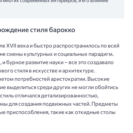
 многих современных интерьеров, и его влияние
рождение стиля барокко
ле XVII века и быстро распространилось по всей
оне смены культурных и социальных парадигм.
и бурное развитие науки – все это создавало
вого стиля в искусстве и архитектуре.
четом потребностей аристократии. Высокие
ие выделиться среди других не могли обойтись
 стиль отличался детализированностью,
мы для создания подвижных частей. Предметы
е приспособления, такие как откидные столы