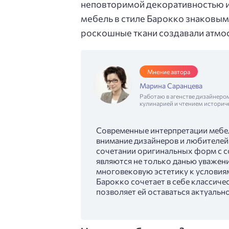
неповторимой декоративностью и
мебель в стиле Барокко знаковым
роскошные ткани создавали атмос
Мнение автора
Марина Саранцева
Работаю в агенстве дизайнеро
кулинарией и чтением историч
Современные интерпретации мебе
внимание дизайнеров и любителей 
сочетании оригинальных форм с 
являются не только данью уважени
многовековую эстетику к условиям
Барокко сочетает в себе классич
позволяет ей оставаться актуальн