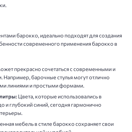
ки.
нтами барокко, идеально подходят для создания
собенности современного применения барокко в
ожет прекрасно сочетаться с современными и
 Например, барочные стулья могут отлично
ыми линиями и простыми формами.
литры:
Цвета, которые использовались в
до и глубокий синий, сегодня гармонично
терьеры.
нная мебель в стиле барокко сохраняет свои