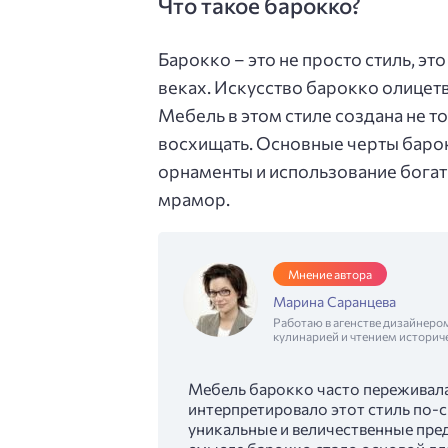
Что такое барокко?
Барокко – это не просто стиль, это
веках. Искусство барокко олицет
Мебель в этом стиле создана не то
восхищать. Основные черты барок
орнаменты и использование богаты
мрамор.
Мнение автора
Марина Саранцева
Работаю в агенстве дизайнеро
кулинарией и чтением историч
Мебель барокко часто переживала
интерпретировало этот стиль по-с
уникальные и величественные пре