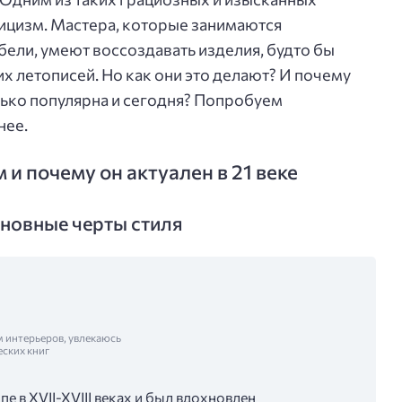
сицизм. Мастера, которые занимаются
ели, умеют воссоздавать изделия, будто бы
х летописей. Но как они это делают? И почему
лько популярна и сегодня? Попробуем
нее.
 и почему он актуален в 21 веке
сновные черты стиля
м интерьеров, увлекаюсь
еских книг
е в XVII-XVIII веках и был вдохновлен