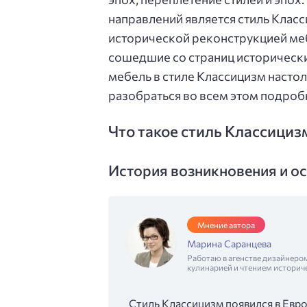
направлений является стиль Клас
исторической реконструкцией меб
сошедшие со страниц исторически
мебель в стиле Классицизм насто
разобраться во всем этом подроб
Что такое стиль Классицизм
История возникновения и о
Мнение автора
Марина Саранцева
Работаю в агенстве дизайнеро
кулинарией и чтением историч
Стиль Классицизм появился в Европ