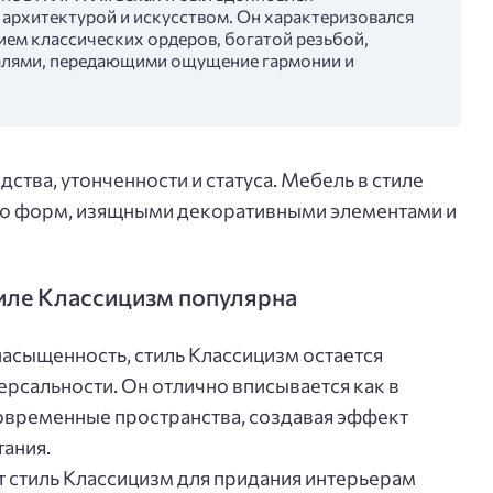
 архитектурой и искусством. Он характеризовался
ием классических ордеров, богатой резьбой,
алями, передающими ощущение гармонии и
ства, утонченности и статуса. Мебель в стиле
ью форм, изящными декоративными элементами и
тиле Классицизм популярна
асыщенность, стиль Классицизм остается
ерсальности. Он отлично вписывается как в
современные пространства, создавая эффект
тания.
 стиль Классицизм для придания интерьерам