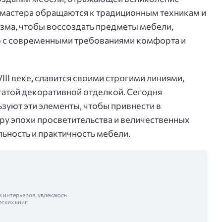
 мастера обращаются к традиционным техникам и
зма, чтобы воссоздать предметы мебели,
 с современными требованиями комфорта и
III веке, славится своими строгими линиями,
атой декоративной отделкой. Сегодня
зуют эти элементы, чтобы привнести в
у эпохи просветительства и величественных
льность и практичность мебели.
м интерьеров, увлекаюсь
еских книг