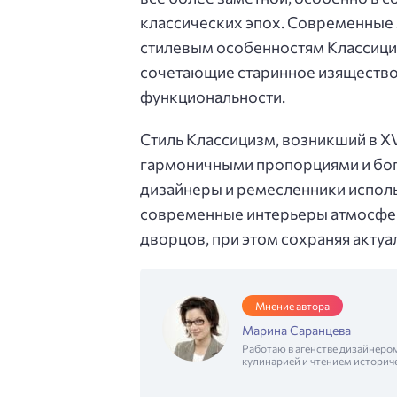
классических эпох. Современные
стилевым особенностям Классици
сочетающие старинное изящество
функциональности.
Стиль Классицизм, возникший в XV
гармоничными пропорциями и бог
дизайнеры и ремесленники исполь
современные интерьеры атмосфер
дворцов, при этом сохраняя актуа
Мнение автора
Марина Саранцева
Работаю в агенстве дизайнеро
кулинарией и чтением историч