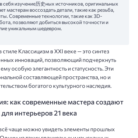
 в себя изучение历史ных источников, оригинальных
ет мастерам воссоздать детали, такие как резьба,
ты. Современные технологии, такие как 3D-
абота, позволяют добиться высокой точности и
елие уникальным шедевром.
 стиле Классицизм в XXI веке — это синтез
енных инноваций, позволяющий подчеркнуть
ему особую элегантность и статусность. Эти
ональной составляющей пространства, но и
тельством богатого культурного наследия.
ия: как современные мастера создают
 для интерьеров 21 века
всё чаще можно увидеть элементы прошлых
. Одним из таких грациозных и изысканных