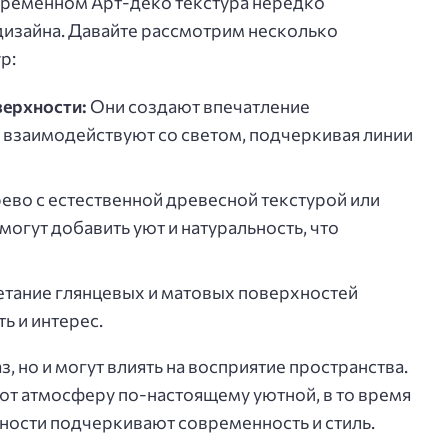
овременном Арт-деко текстура нередко
дизайна. Давайте рассмотрим несколько
р:
верхности:
Они создают впечатление
 взаимодействуют со светом, подчеркивая линии
ево с естественной древесной текстурой или
огут добавить уют и натуральность, что
тание глянцевых и матовых поверхностей
ь и интерес.
з, но и могут влиять на восприятие пространства.
ют атмосферу по-настоящему уютной, в то время
ности подчеркивают современность и стиль.