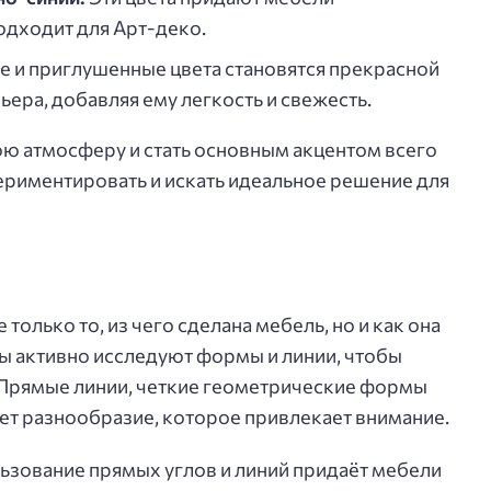
одходит для Арт-деко.
 и приглушенные цвета становятся прекрасной
ера, добавляя ему легкость и свежесть.
ю атмосферу и стать основным акцентом всего
периментировать и искать идеальное решение для
олько то, из чего сделана мебель, но и как она
ы активно исследуют формы и линии, чтобы
. Прямые линии, четкие геометрические формы
ает разнообразие, которое привлекает внимание.
зование прямых углов и линий придаёт мебели