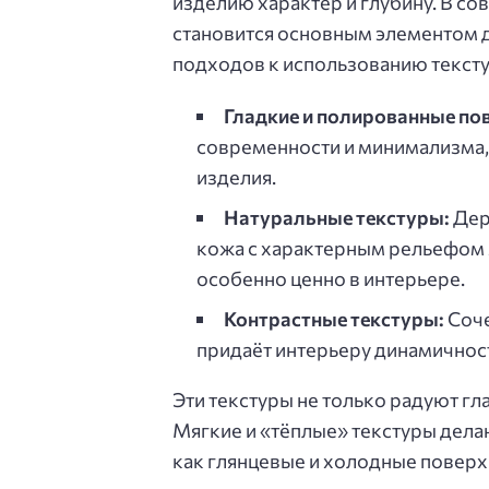
изделию характер и глубину. В с
становится основным элементом 
подходов к использованию тексту
Гладкие и полированные по
современности и минимализма,
изделия.
Натуральные текстуры:
Дер
кожа с характерным рельефом м
особенно ценно в интерьере.
Контрастные текстуры:
Соче
придаёт интерьеру динамичност
Эти текстуры не только радуют гла
Мягкие и «тёплые» текстуры дела
как глянцевые и холодные поверх