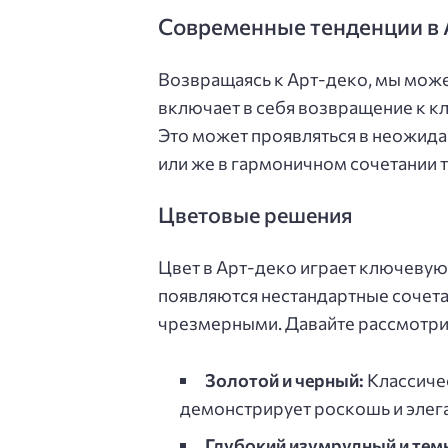
Современные тенденции в 
Возвращаясь к Арт-деко, мы може
включает в себя возвращение к к
Это может проявляться в неожид
или же в гармоничном сочетании
Цветовые решения
Цвет в Арт-деко играет ключевую
появляются нестандартные сочета
чрезмерными. Давайте рассмотри
Золотой и черный:
Классичес
демонстрирует роскошь и элега
Глубокий изумрудный и тем