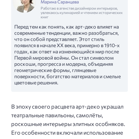
Марина Саранцева
Работаю в агенстве дизайнером интерьеров,
увлекаюсь кулинарией и чтением исторических
книг
Перед тем как понять, как арт-деко влияет на
современные тенденции, важно разобраться,
что он собой представляет. Этот стиль
появился в начале XX века, примерно в 1910-х
годах, как ответ на изменяющийся мир после
Первой мировой войны. Он стал символом
роскоши, прогресса и модерна, объединяя
геометрические формы, глянцевые
поверхности, богатство материалов и смелые
цветовые решения.
В эпоху своего расцвета арт-деко украшал
театральные павильоны, самолёты,
роскошные интерьеры элитных особняков.
Его особенности включали использование