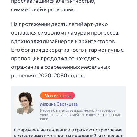
прославившийся элегантностью,
симметрией и роскошью.
На протяжении десятилетий арт-деко
оставался символом гламура и прогресса,
вдохновляя дизайнеров и архитекторов.
Его богатая декоративность и гармоничные
пропорции продолжают находить
отражение в современных мебельных
решениях 2020-2030 годов.
Мнение автора
Марина Саранцева
Работаю в агенстве дизайнером интерьеров,
увлекаюсь кулинарией и чтением исторических
книг
Современные тенденции отражают стремление
к сочетанию прошлого и инноваций, что делает