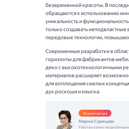
безвременной красоты. В послед
обращаются к использованию инн
уникальность и функциональность
только создавать неподвластные 
передовые технологии, повышающ
Современные разработки в облас
горизонты для фабрикантов мебел
деко с высокотехнологичными р
материалов расширяет возможнос
для воплощения смелых концепций
дух роскоши и изыска.
Мнение автора
Марина Саранцева
Работаю в агенстве дизайнеро