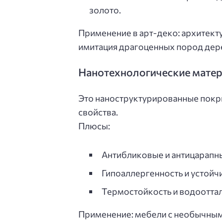
золото.
Применение в арт-деко: архитек
имитация драгоценных пород дере
Нанотехнологические мате
Это наноструктурированные покр
свойства.
Плюсы:
Антибликовые и антицарапн
Гипоаллергенность и устойч
Термостойкость и водоотта
Применение: мебели с необычным