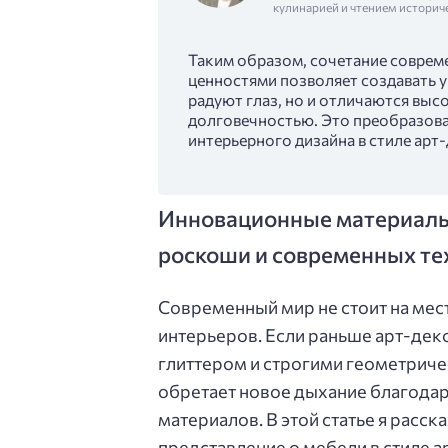
кулинарией и чтением историч
Таким образом, сочетание соврем
ценностями позволяет создавать 
радуют глаз, но и отличаются выс
долговечностью. Это преобразова
интерьерного дизайна в стиле арт
Инновационные материалы 
роскоши и современных те
Современный мир не стоит на мест
интерьеров. Если раньше арт-дек
глиттером и строгими геометриче
обретает новое дыхание благода
материалов. В этой статье я расс
представление о мебели в стиле ар