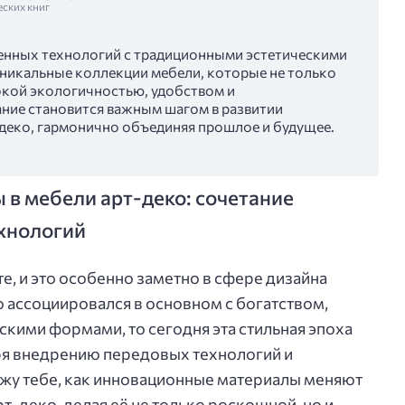
еских книг
енных технологий с традиционными эстетическими
уникальные коллекции мебели, которые не только
окой экологичностью, удобством и
ние становится важным шагом в развитии
-деко, гармонично объединяя прошлое и будущее.
в мебели арт-деко: сочетание
хнологий
е, и это особенно заметно в сфере дизайна
о ассоциировался в основном с богатством,
скими формами, то сегодня эта стильная эпоха
ря внедрению передовых технологий и
кажу тебе, как инновационные материалы меняют
т-деко, делая её не только роскошной, но и