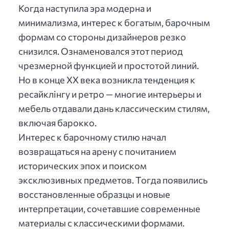
Когда наступила эра модерна и
минимализма, интерес к богатым, барочным
формам со стороны дизайнеров резко
снизился. Ознаменовался этот период
чрезмерной функцией и простотой линий.
Но в конце XX века возникла тенденция к
ресайклінгу и ретро — многие интерьеры и
мебель отдавали дань классическим стилям,
включая барокко.
Интерес к барочному стилю начал
возвращаться на арену с почитанием
исторических эпох и поиском
эксклюзивных предметов. Тогда появились
восстановленные образцы и новые
интерпретации, сочетавшие современные
материалы с классическими формами.