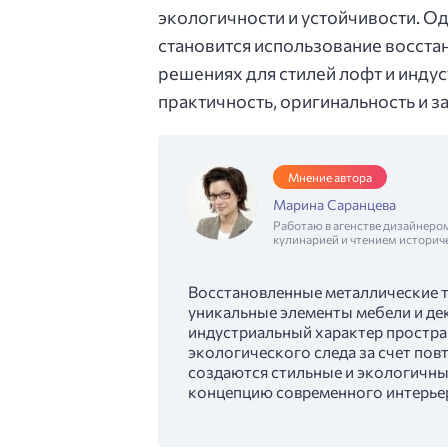
экологичности и устойчивости. О
становится использование восста
решениях для стилей лофт и индус
практичность, оригинальность и з
Мнение автора
Марина Саранцева
Работаю в агенстве дизайнеро
кулинарией и чтением историч
Восстановленные металлические т
уникальные элементы мебели и дек
индустриальный характер простра
экологического следа за счет пов
создаются стильные и экологичны
концепцию современного интерье