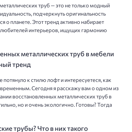
еталлических труб — это не только модный
видуальность, подчеркнуть оригинальность
я о планете. Этот тренд активно набирает
и любителей интерьеров, ищущих гармонию
енных металлических труб в мебели
ный тренд
е потянуло к стилю лофт и интересуетеся, как
овременным. Сегодня я расскажу вам о одном из
ании восстановленных металлических труб в
тильно, но и очень экологично. Готовы? Тогда
ие трубы? Что в них такого