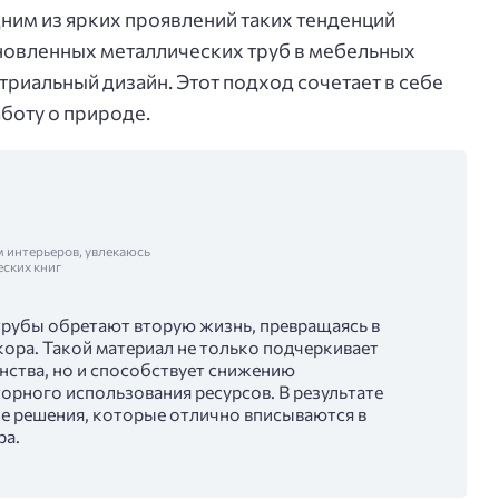
дним из ярких проявлений таких тенденций
новленных металлических труб в мебельных
триальный дизайн. Этот подход сочетает в себе
аботу о природе.
м интерьеров, увлекаюсь
еских книг
рубы обретают вторую жизнь, превращаясь в
ора. Такой материал не только подчеркивает
нства, но и способствует снижению
торного использования ресурсов. В результате
е решения, которые отлично вписываются в
ра.