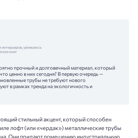
м интерьеров, увлекаюсь
еских книг
оятно прочный и долговечный материал, который
что ценно в них сегодня? В первую очередь —
ановленные трубы не требуют нового
уют в рамках тренда на экологичность и
стоящий стильный акцент, который способен
тиле лофт (или «чердак») металлические трубы
йна. Они придают помещению индустриальную