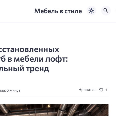
Мебель в стиле
сстановленных
б в мебели лофт:
ильный тренд
Нравится:
11
ие: 6 минут