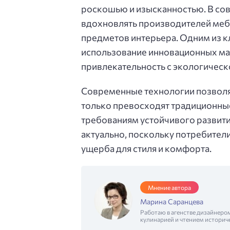
роскошью и изысканностью. В со
вдохновлять производителей меб
предметов интерьера. Одним из к
использование инновационных ма
привлекательность с экологическ
Современные технологии позволя
только превосходят традиционные
требованиям устойчивого развити
актуально, поскольку потребител
ущерба для стиля и комфорта.
Мнение автора
Марина Саранцева
Работаю в агенстве дизайнеро
кулинарией и чтением историч