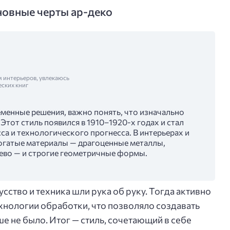
новные черты ар-деко
м интерьеров, увлекаюсь
еских книг
ременные решения, важно понять, что изначально
Этот стиль появился в 1910–1920-х годах и стал
а и технологического прогнесса. В интерьерах и
огатые материалы — драгоценные металлы,
рево — и строгие геометричные формы.
сство и техника шли рука об руку. Тогда активно
хнологии обработки, что позволяло создавать
е не было. Итог — стиль, сочетающий в себе