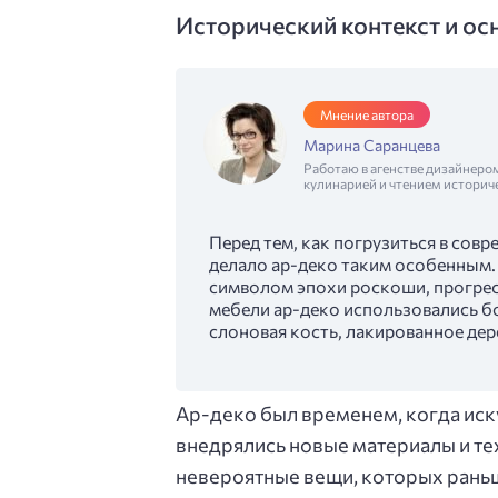
Исторический контекст и ос
Мнение автора
Марина Саранцева
Работаю в агенстве дизайнеро
кулинарией и чтением историч
Перед тем, как погрузиться в сов
делало ар-деко таким особенным. 
символом эпохи роскоши, прогресс
мебели ар-деко использовались б
слоновая кость, лакированное де
Ар-деко был временем, когда иску
внедрялись новые материалы и те
невероятные вещи, которых раньш