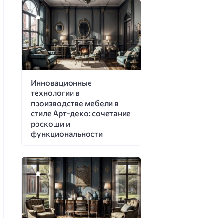
Инновационные
технологии в
производстве мебели в
стиле Арт-деко: сочетание
роскоши и
функциональности