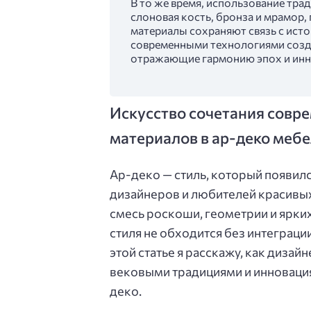
В то же время, использование тра
слоновая кость, бронза и мрамор,
материалы сохраняют связь с исто
современными технологиями созда
отражающие гармонию эпох и инн
Искусство сочетания совр
материалов в ар-деко меб
Ар-деко — стиль, который появился
дизайнеров и любителей красивых 
смесь роскоши, геометрии и ярки
стиля не обходится без интеграц
этой статье я расскажу, как диза
вековыми традициями и инновация
деко.