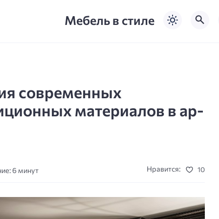
Мебель в стиле
ния современных
иционных материалов в ар-
Нравится:
10
ие: 6 минут