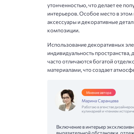
утонченностью, что делает ее п
интерьеров. Особое место в это
аксессуары и декоративные детал
композиции.
Использование декоративных эле
индивидуальность пространства, д
часто отличаются богатой отдел
материалами, что создает атмосф
Мнение автора
Марина Саранцева
Работаю в агенстве дизайнеро
кулинарией и чтением историч
Включение в интерьер эксклюзивн
выразительной обстановки, отраж