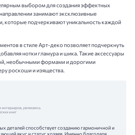
опулярным выбором для создания эффектных
м направлении занимают эксклюзивные
и, которые подчеркивают уникальность каждой
ментов в стиле Арт-деко позволяет подчеркнуть
обавляя нотки гламура и шика. Такие аксессуары
кой, необычными формами и дорогими
еру роскоши и изящества.
м интерьеров, увлекаюсь
еских книг
ых деталей способствует созданию гармоничной и
ающей вкус и статус хозяев. Именно благодаря