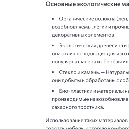
Основные экологические м
Органические волокна (лён,
возобновляемы, лёгки и прочны
декоративных элементов.
Экологическая древесина и 
она отлично подходит для изго
популярна фанера из берёзы ил
Стекло и камень. — Натурал
они добыты и обработаны с со
Био-пластики и материалы н
производимые из возобновляем
сахарного тростника.
Использование таких материалов 
создать мебель, которую комфорт