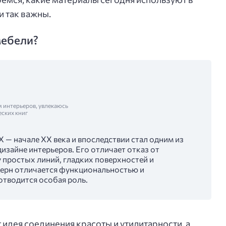
и так важны.
мебели?
м интерьеров, увлекаюсь
еских книг
X — начале XX века и впоследствии стал одним из
изайне интерьеров. Его отличает отказ от
 простых линий, гладких поверхностей и
дерн отличается функциональностью и
отводится особая роль.
 идея соединения красоты и утилитарности, а