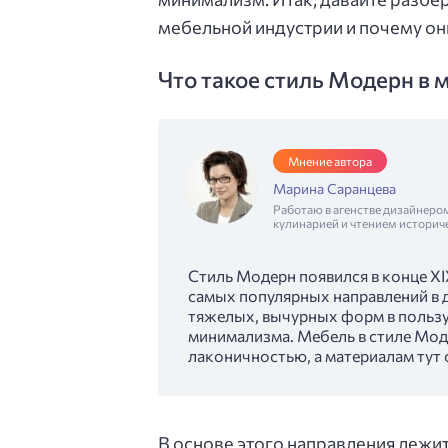
мебельной индустрии и почему он
Что такое стиль Модерн в 
Мнение автора
Марина Саранцева
Работаю в агенстве дизайнеро
кулинарией и чтением историч
Стиль Модерн появился в конце XI
самых популярных направлений в д
тяжелых, вычурных форм в пользу
минимализма. Мебель в стиле Мо
лаконичностью, а материалам тут 
В основе этого направления лежит