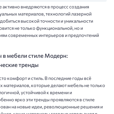
 активно внедряются в процесс создания
уальных материалов, технологий лазерной
 добиться высокой точности и уникальности
новится не только функциональной, но и
ниям современных интерьеров и предпочтений
 в мебели стиле Модерн:
ические тренды
то комфорт и стиль. В последние годы всё
х материалов, которые делают мебель не только
логичной, устойчивой к времени и
бенно ярко эти тренды проявляются в стиле
рован на новые идеи, революционные решения и
рёмся, какие материалы сегодня используют в