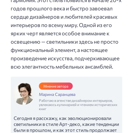
гармония. Этот стиль появился в начале 20-х
годов прошлого века и быстро завоевал
сердце дизайнеров и любителей красивых
интерьеров по всему миру. Одной из его
ярких черт является особое внимание к
освещению — светильники здесь не просто
функциональный элемент, а настоящее
произведение искусства, подчеркивающее
всю элегантность мебельных ансамблей.
Мнение автора
Марина Саранцева
Работаю в агенстве дизайнером интерьеров,
увлекаюсь кулинарией и чтением исторических
книг
Сегодня я расскажу, как эволюционировали
светильники в стиле Арт-деко, какие тенденции
были в прошлом, и как этот стиль продолжает