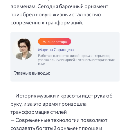
временам. Сегодня барочный орнамент
приобрел новую жизнь и стал частью
современных транформаций.
Мнение автора
Марина Саранцева
Работаю в агенстве дизайнером интерьеров,
увлекаюсь кулинарией и чтением исторических
книг
Главные выводы:
— История музыки и красоты идет рука об
руку, и за это время произошла
трансформация стилей
— Современные технологии позволяют
создавать богатый орнамент проще и