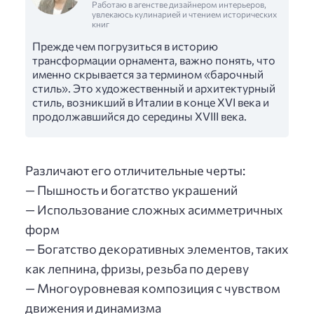
Работаю в агенстве дизайнером интерьеров,
увлекаюсь кулинарией и чтением исторических
книг
Прежде чем погрузиться в историю
трансформации орнамента, важно понять, что
именно скрывается за термином «барочный
стиль». Это художественный и архитектурный
стиль, возникший в Италии в конце XVI века и
продолжавшийся до середины XVIII века.
Различают его отличительные черты:
— Пышность и богатство украшений
— Использование сложных асимметричных
форм
— Богатство декоративных элементов, таких
как лепнина, фризы, резьба по дереву
— Многоуровневая композиция с чувством
движения и динамизма