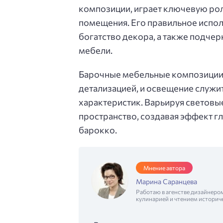
композиции, играет ключевую ро
помещения. Его правильное испол
богатство декора, а также подче
мебели.
Барочные мебельные композиции 
детализацией, и освещение служи
характеристик. Варьируя световы
пространство, создавая эффект гл
барокко.
Мнение автора
Марина Саранцева
Работаю в агенстве дизайнеро
кулинарией и чтением историч