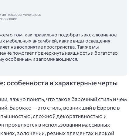
м интерьеров, увлекаюсь
еских книг
ажем о том, как правильно подобрать эксклюзивное
ых мебельных ансамблей, какие виды освещения
лияет на восприятие пространства. Также мы
ение помогает подчеркнуть изящность и богатство
ему особенным и запоминающимся.
е: особенности и характерные черты
ии, важно понять, что такое барочный стиль и чем
ий. Барокко — это стиль, возникший в Европе в
ей пышностью, сложной декоративностью и
 он проявляется в использовании массивных
канях, золочении, резных элементах и яркой