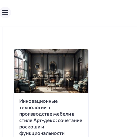
Инновационные
технологии в
производстве мебели в
стиле Арт-деко: сочетание
роскоши и
функциональности