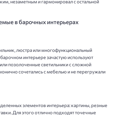
гким, незаметным и гармонировал с остальной
емые в барочных интерьерах
тильник, люстра или многофункциональный
 барочном интерьере зачастую используют
 или позолоченные светильники с сложной
рмонично сочетались с мебелью и не перегружали
деленных элементов интерьера: картины, резные
тавки. Для этого отлично подходят точечные