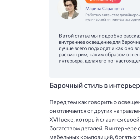
Марина Саранцева
Работаю в агенстве дизайнеро
кулинарией и чтением историч
В этой статье мы подробно расск
внутреннее освещение для барочн
лучше всего подходят и как оно в
рассмотрим, каким образом освещ
интерьера, делая его по-настоящ
Барочный стиль в интерьер
Перед тем как говорить о освещен
он отличается от других направлен
XVII веке, который славится сво
богатством деталей. В интерьере
мебельных композиций, богатых т