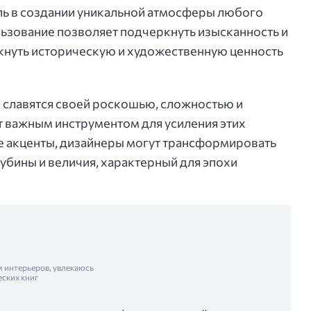
ль в создании уникальной атмосферы любого
ьзование позволяет подчеркнуть изысканность и
ркнуть историческую и художественную ценность
славятся своей роскошью, сложностью и
т важным инструментом для усиления этих
е акценты, дизайнеры могут трансформировать
убины и величия, характерный для эпохи
м интерьеров, увлекаюсь
еских книг