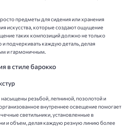
просто предметы для сидения или хранения
ния искусства, которые создают ощущение
щение таких композиций должно не только
 и подчеркивать каждую деталь, делая
ым и гармоничным.
я в стиле барокко
кстур
насыщены резьбой, лепниной, позолотой и
организованное внутреннее освещение помогает
очечные светильники, установленные в
ни и объем, делая каждую резную линию более