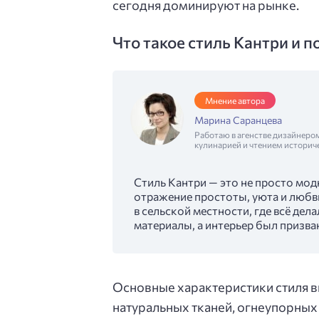
сегодня доминируют на рынке.
Что такое стиль Кантри и п
Мнение автора
Марина Саранцева
Работаю в агенстве дизайнеро
кулинарией и чтением историч
Стиль Кантри — это не просто мод
отражение простоты, уюта и любви
в сельской местности, где всё де
материалы, а интерьер был призва
Основные характеристики стиля в
натуральных тканей, огнеупорных