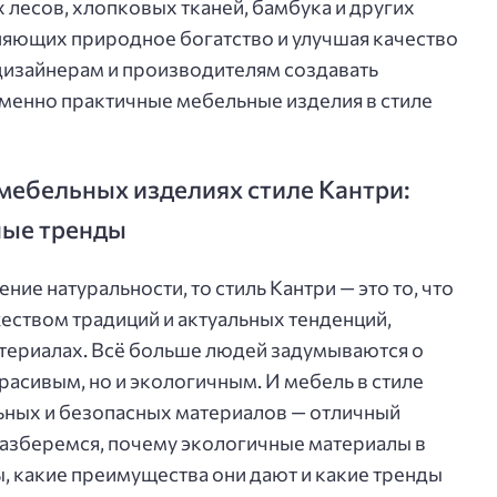
лесов, хлопковых тканей, бамбука и других
няющих природное богатство и улучшая качество
дизайнерам и производителям создавать
менно практичные мебельные изделия в стиле
мебельных изделиях стиле Кантри:
ные тренды
ние натуральности, то стиль Кантри — это то, что
еством традиций и актуальных тенденций,
атериалах. Всё больше людей задумываются о
красивым, но и экологичным. И мебель в стиле
ьных и безопасных материалов — отличный
разберемся, почему экологичные материалы в
ы, какие преимущества они дают и какие тренды