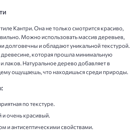
ти
тиле Кантри. Она не только смотрится красиво,
равильно. Можно использовать массив деревьев,
 они долговечны и обладают уникальной текстурой.
ь древесине, которая прошла минимальную
и лаков. Натуральное дерево добавляет в
ящему ощущаешь, что находишься среди природы.
:
приятная по текстуре.
 и очень красивый.
ом и антисептическими свойствами.