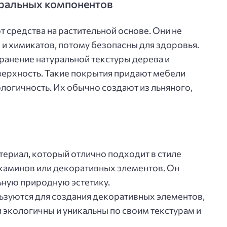
уральных компонентов
 средства на растительной основе. Они не
и химикатов, потому безопасны для здоровья.
анение натуральной текстуры дерева и
верхность. Такие покрытия придают мебели
логичность. Их обычно создают из льняного,
ериал, который отлично подходит в стиле
 каминов или декоративных элементов. Он
ьную природную эстетику.
льзуются для создания декоративных элементов,
 экологичны и уникальны по своим текстурам и