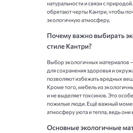
натуральности и связи с природой
обретают черты Кантри, чтобы по
экологичную атмосферу.
Почему важно выбирать эк
стиле Кантри?
Выбор экологичных материалов — 
для сохранения здоровья и окру
позволяют избежать вредных веще
Кроме того, мебель из экологичн
и не выделяет токсинов. Это особ
пожилые люди. Ещё важный момен
атмосферу уюта и тепла, ведь они
Основные экологичные мат