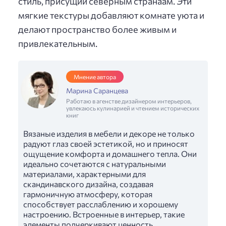
стиль, присущий северным странаам. Эти
мягкие текстуры добавляют комнате уюта и
делают пространство более живым и
привлекательным.
Мнение автора
Марина Саранцева
Работаю в агенстве дизайнером интерьеров,
увлекаюсь кулинарией и чтением исторических
книг
Вязаные изделия в мебели и декоре не только
радуют глаз своей эстетикой, но и приносят
ощущение комфорта и домашнего тепла. Они
идеально сочетаются с натуральными
материалами, характерными для
скандинавского дизайна, создавая
гармоничную атмосферу, которая
способствует расслаблению и хорошему
настроению. Встроенные в интерьер, такие
элементы подчеркивают ценность