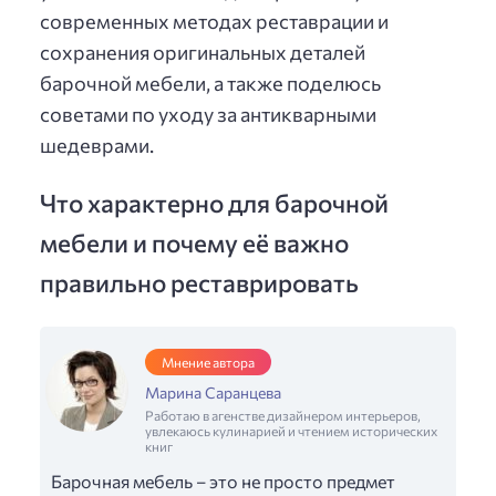
современных методах реставрации и
сохранения оригинальных деталей
барочной мебели, а также поделюсь
советами по уходу за антикварными
шедеврами.
Что характерно для барочной
мебели и почему её важно
правильно реставрировать
Мнение автора
Марина Саранцева
Работаю в агенстве дизайнером интерьеров,
увлекаюсь кулинарией и чтением исторических
книг
Барочная мебель – это не просто предмет