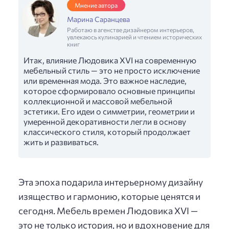
Мнение автора
Марина Саранцева
Работаю в агенстве дизайнером интерьеров,
увлекаюсь кулинарией и чтением исторических
книг
Итак, влияние Людовика XVI на современную
мебельный стиль — это не просто исключение
или временная мода. Это важное наследие,
которое сформировало основные принципы
коллекционной и массовой мебельной
эстетики. Его идеи о симметрии, геометрии и
умеренной декоративности легли в основу
классического стиля, который продолжает
жить и развиваться.
Эта эпоха подарила интерьерному дизайну
изящество и гармонию, которые ценятся и
сегодня. Мебель времен Людовика XVI —
это не только история, но и вдохновение для