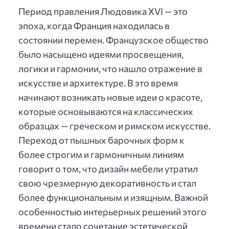
Период правления Людовика XVI — это
эпоха, когда Франция находилась в
состоянии перемен. Французское общество
было насыщено идеями просвещения,
логики и гармонии, что нашло отражение в
искусстве и архитектуре. В это время
начинают возникать новые идеи о красоте,
которые основываются на классических
образцах — греческом и римском искусстве.
Переход от пышных барочных форм к
более строгим и гармоничным линиям
говорит о том, что дизайн мебели утратил
свою чрезмерную декоративность и стал
более функциональным и изящным. Важной
особенностью интерьерных решений этого
времени стало сочетание эстетической