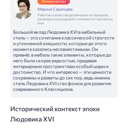
Мнение автора
Марина Саранцева
Работаю в агенстве дизайнером интерьеров,
увлекаюсь кулинарией и чтением исторических
книг
Большой вклад Людовика XVI в мебельный
стиль — это сочетание классической строгости
и утонченной изящности, которые до этого
момента казались несовместимыми. Он
привнёс в мебель такие элементы, которые до
него были скорее редкостью, придавая
интерьерным пространствам особый шарм и
достоинство. И что интересно — эти ценности
сохранены и развиты до сих пор, ведь именно
стиль Людовика XVI стал фоном для развития
современного Классицизма.
Исторический контекст эпохи
Людовика XVI