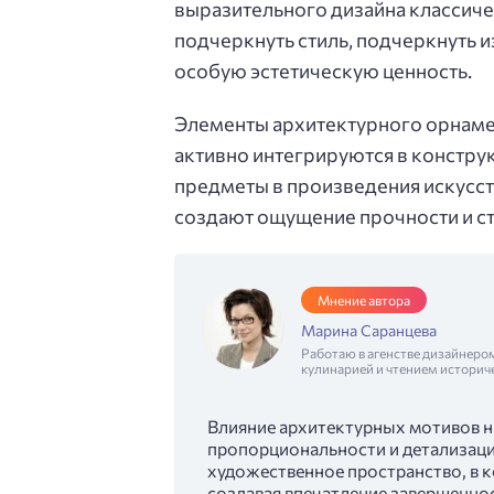
выразительного дизайна классиче
подчеркнуть стиль, подчеркнуть 
особую эстетическую ценность.
Элементы архитектурного орнамент
активно интегрируются в констр
предметы в произведения искусств
создают ощущение прочности и ста
Мнение автора
Марина Саранцева
Работаю в агенстве дизайнеро
кулинарией и чтением историч
Влияние архитектурных мотивов на
пропорциональности и детализаци
художественное пространство, в 
создавая впечатление завершеннос