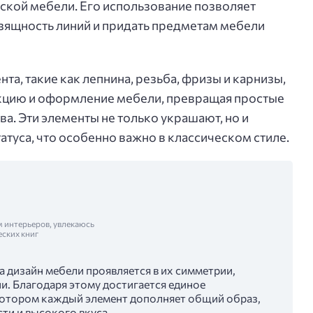
ской мебели. Его использование позволяет
изящность линий и придать предметам мебели
а, такие как лепнина, резьба, фризы и карнизы,
укцию и оформление мебели, превращая простые
а. Эти элементы не только украшают, но и
туса, что особенно важно в классическом стиле.
м интерьеров, увлекаюсь
еских книг
 дизайн мебели проявляется в их симметрии,
и. Благодаря этому достигается единое
котором каждый элемент дополняет общий образ,
ти и высокого вкуса.