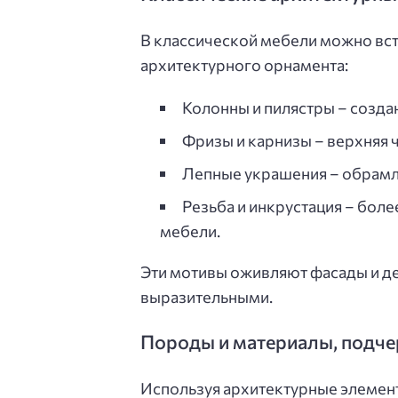
В классической мебели можно вс
архитектурного орнамента:
Колонны и пилястры – созд
Фризы и карнизы – верхняя 
Лепные украшения – обрамля
Резьба и инкрустация – бол
мебели.
Эти мотивы оживляют фасады и д
выразительными.
Породы и материалы, подче
Используя архитектурные элемен