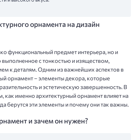
ктурного орнамента на дизайн
ько функциональный предмет интерьера, но и
ю выполненное с тонкостью и изяществом,
ем к деталям. Одним из важнейших аспектов в
ный орнамент – элементы декора, которые
азительность и эстетическую завершенность. В
м, как именно архитектурный орнамент влияет на
да берутся эти элементы и почему они так важны.
рнамент и зачем он нужен?