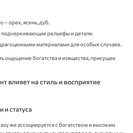
 – орех, ясень, дуб.
 подчеркивающие рельефы и детали.
драгоценными материалами для особых случаев.
ь ощущение богатства и изящества, присущее
т влияет на стиль и восприятие
 и статуса
азу же ассоциируется с богатством и высоким
ких стилях орнаменты выполняют роль визуальных