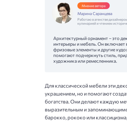
Мнение автора
Марина Саранцева
Работаю в агенстве дизайнеро
кулинарией и чтением историч
Архитектурный орнамент – это де
интерьеры и мебель. Он включает в
фризовые элементы и другие худож
помогают подчеркнуть стиль, прид
художника или ремесленника.
Для классической мебели эти дек
украшением, но и помогают созда
богатства. Они делают каждую меб
выразительным и запоминающимся
барокко, рококо или классицизм