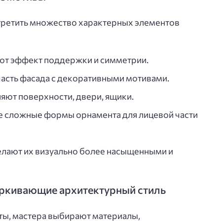
третить множество характерных элементов
ают эффект поддержки и симметрии.
часть фасада с декоративными мотивами.
ют поверхности, двери, ящики.
ее сложные формы орнамента для лицевой части
елают их визуально более насыщенными и
ркивающие архитектурный стиль
ты, мастера выбирают материалы,