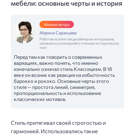
мебели: основные черты и история
Мнение автора
Марина Саранцева
Работаю в агенстве дизайнером интерьеров,
увлекаюсь кулинарией и чтением исторических
книг
Перед тем как говорить о современных
вариациях, важно понять, что именно
изначально означал стиль Классицизм. В 18
веке он возник как реакция на избыточность
барокко и рококо. Основные черты этого
стиля — простота линий, симметрия,
пропорциональность и использование
классических мотивов.
Стиль притягивал своей строгостью и
гармонией. Использовались такие