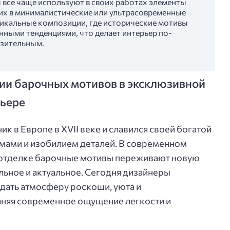
 все чаще используют в своих работах элементы
 их в минималистические или ультрасовременные
никальные композиции, где исторические мотивы
нными тенденциями, что делает интерьер по-
зительным.
ии барочных мотивов в эксклюзивной
рьере
ик в Европе в XVII веке и славился своей богатой
ами и изобилием деталей. В современном
 отделке барочные мотивы переживают новую
льное и актуальное. Сегодня дизайнеры
здать атмосферу роскоши, уюта и
аняя современное ощущение легкости и