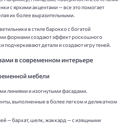
нки с яркими акцентами — все это помогает
лая их более выразительными.
етильники в стиле барокко с богатой
ыми формами создают эффект роскошного
и подчеркивают детали и создают игру теней.
ами в современном интерьере
ременной мебели
ми линиями и изогнутыми фасадами.
нты, выполненные в более легком и деликатном
ей — бархат, шелк, жаккард — с изящными