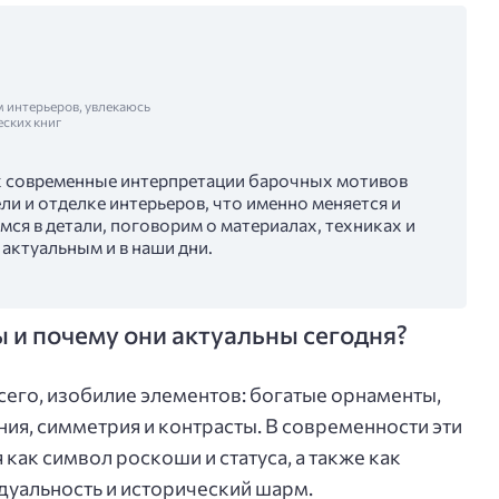
м интерьеров, увлекаюсь
еских книг
как современные интерпретации барочных мотивов
и и отделке интерьеров, что именно меняется и
мся в детали, поговорим о материалах, техниках и
актуальным и в наши дни.
 и почему они актуальны сегодня?
сего, изобилие элементов: богатые орнаменты,
я, симметрия и контрасты. В современности эти
ак символ роскоши и статуса, а также как
дуальность и исторический шарм.