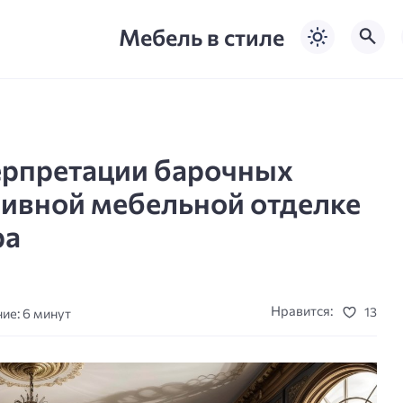
Мебель в стиле
рпретации барочных
зивной мебельной отделке
ра
Нравится:
13
ие: 6 минут