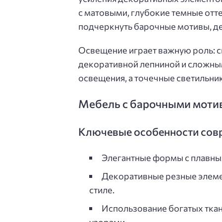
с матовыми, глубокие темные отте
подчеркнуть барочные мотивы, де
Освещение играет важную роль: св
декоративной лепниной и сложн
освещения, а точечные светильник
Мебель с барочными мотив
Ключевые особенности сов
Элегантные формы с плавны
Декоративные резные элеме
стиле.
Использование богатых ткан
узорами.