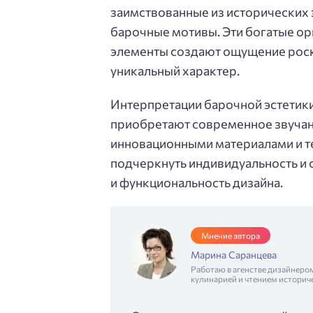
заимствованные из исторических 
барочные мотивы. Эти богатые о
элементы создают ощущение роск
уникальный характер.
Интерпретации барочной эстетики
приобретают современное звучани
инновационными материалами и т
подчеркнуть индивидуальность и с
и функциональность дизайна.
Мнение автора
Марина Саранцева
Работаю в агенстве дизайнеро
кулинарией и чтением историч