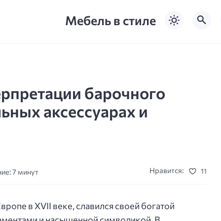
Мебель в стиле
рпретации барочного
ьных аксессуарах и
Нравится:
11
ие: 7 минут
вропе в XVII веке, славился своей богатой
ментами и насыщенной символикой. В