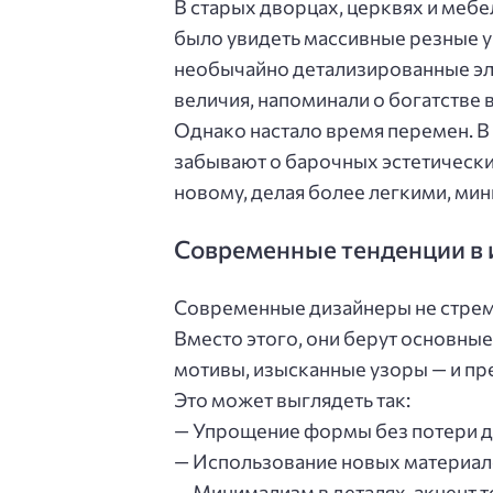
В старых дворцах, церквях и меб
было увидеть массивные резные 
необычайно детализированные эл
величия, напоминали о богатстве в
Однако настало время перемен. В 
забывают о барочных эстетически
новому, делая более легкими, м
Современные тенденции в 
Современные дизайнеры не стрем
Вместо этого, они берут основны
мотивы, изысканные узоры — и пр
Это может выглядеть так:
— Упрощение формы без потери д
— Использование новых материало
— Минимализм в деталях, акцент 