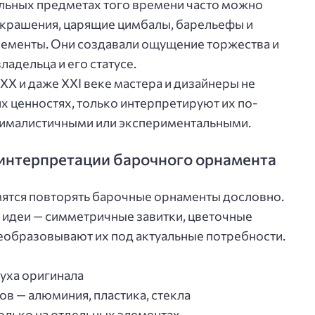
ельных предметах того времени часто можно
украшения, царящие цимбалы, барельефы и
ементы. Они создавали ощущение торжества и
ладельца и его статусе.
XX и даже XXI веке мастера и дизайнеры не
х ценностях, только интерпретируют их по-
инималистичными или экспериментальными.
интерпретации барочного орнамента
ятся повторять барочные орнаменты дословно.
е идеи — симметричные завитки, цветочные
еобразовывают их под актуальные потребности.
уха оригинала
в — алюминия, пластика, стекла
только на отдельных элементах