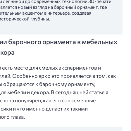
 и лепниной до современных технологий 3D-печати
является новый взгляд на барочный орнамент, где
ительным акцентом в интерьере, создавая
исторической глубины.
ии барочного орнамента в мебельных
екора
а есть место для смелых экспериментов и
ей. Особенно ярко это проявляется в том, как
ы обращаются к барочному орнаменту,
ля мебели и декора. В сегодняшней статье я
 снова популярен, как его современные
сики и что именно делает их такими
ого глаза.