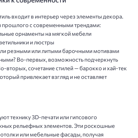
тиль входит в интерьер через элементы декора.
ы прошлого с современными трендами:
льные орнаменты на мягкой мебели
ветильники и люстры
нели резными или литыми барочными мотивами
ьными? Во-первых, возможность подчеркнуть
Во-вторых, сочетание стилей — барокко и хай-тек
оторый привлекает взгляд и не оставляет
ют технику 3D-печати или гипсового
жных рельефных элементов. Эти роскошные
 потолки или мебельные фасады, получая