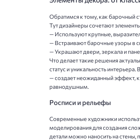
Обратимся к тому, как барочный с
Тут дизайнеры сочетают элемент
— Используют крупные, выразите
— Встраивают барочные узоры в с
— Украшают двери, зеркала и па
Что делает такие решения актуал
статус и уникальность интерьера. 
— создает неожиданный эффект, к
равнодушным.
Росписи и рельефы
Современные художники использу
моделирования для создания сло
детали можно наносить на стены,