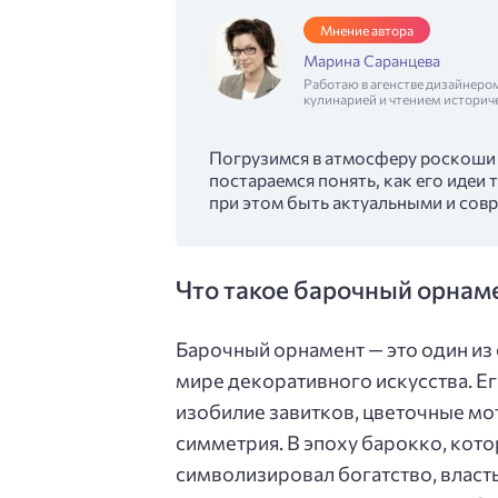
Мнение автора
Марина Саранцева
Работаю в агенстве дизайнеро
кулинарией и чтением историч
Погрузимся в атмосферу роскоши и
постараемся понять, как его идеи
при этом быть актуальными и сов
Что такое барочный орнаме
Барочный орнамент — это один из
мире декоративного искусства. Ег
изобилие завитков, цветочные мо
симметрия. В эпоху барокко, кото
символизировал богатство, власть