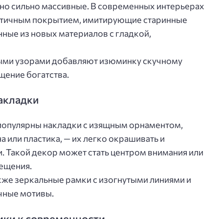
ьно сильно массивные. В современных интерьерах
античным покрытием, имитирующие старинные
нные из новых материалов с гладкой,
ными узорами добавляют изюминку скучному
щение богатства.
акладки
с популярны накладки с изящным орнаментом,
а или пластика, — их легко окрашивать и
. Такой декор может стать центром внимания или
ещения.
акже зеркальные рамки с изогнутыми линиями и
чные мотивы.
ики к современности