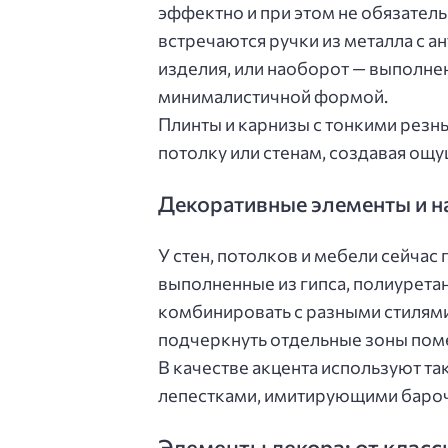
эффектно и при этом не обязател
встречаются ручки из металла с 
изделия, или наоборот — выполне
минималистичной формой.
Плинты и карнизы с тонкими рез
потолку или стенам, создавая ощу
Декоративные элементы и н
У стен, потолков и мебели сейча
выполненные из гипса, полиуретан
комбинировать с разными стилями
подчеркнуть отдельные зоны пом
В качестве акцента используют т
лепестками, имитирующими баро
Элементы декора: от класс