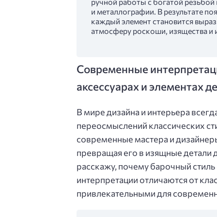
ручной работы с богатой резьбой
и металлографии. В результате по
каждый элемент становится выраз
атмосферу роскоши, изящества и 
Современные интерпретац
аксессуарах и элементах д
В мире дизайна и интерьера всегд
переосмыслений классических стил
современные мастера и дизайнер
превращая его в изящные детали д
расскажу, почему барочный стиль
интерпретации отличаются от клас
привлекательными для современн