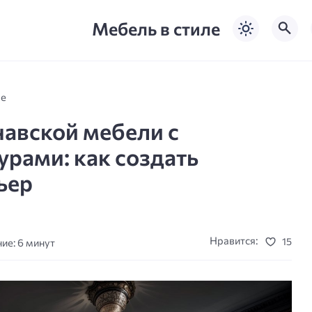
Мебель в стиле
ле
навской мебели с
урами: как создать
ьер
Нравится:
15
ие: 6 минут