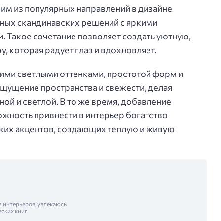
ним из популярных направлений в дизайне
чных скандинавских решений с яркими
. Такое сочетание позволяет создать уютную,
 которая радует глаз и вдохновляет.
оими светлыми оттенками, простотой форм и
щущение пространства и свежести, делая
ой и светлой. В то же время, добавление
ожность привнести в интерьер богатство
ярких акцентов, создающих теплую и живую
м интерьеров, увлекаюсь
еских книг