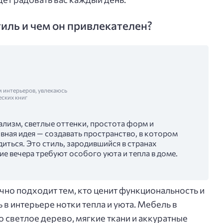
тиль и чем он привлекателен?
м интерьеров, увлекаюсь
еских книг
ализм, светлые оттенки, простота форм и
вная идея — создавать пространство, в котором
ться. Это стиль, зародившийся в странах
ие вечера требуют особого уюта и тепла в доме.
чно подходит тем, кто ценит функциональность и
ь в интерьере нотки тепла и уюта. Мебель в
 светлое дерево, мягкие ткани и аккуратные