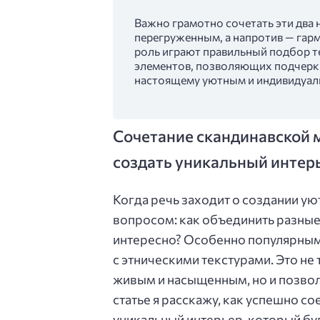
Важно грамотно сочетать эти два 
перегруженным, а напротив — гар
роль играют правильный подбор т
элементов, позволяющих подчеркну
настоящему уютным и индивидуал
Сочетание скандинавской м
создать уникальный интер
Когда речь заходит о создании ую
вопросом: как объединить разные 
интересно? Особенно популярным
с этническими текстурами. Это не
живым и насыщенным, но и позвол
статье я расскажу, как успешно со
уникальный интерьер, который буд