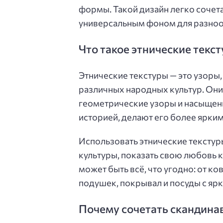
формы. Такой дизайн легко сочета
универсальным фоном для разно
Что такое этнические текс
Этнические текстуры — это узоры
различных народных культур. Они 
геометрические узоры и насыщен
историей, делают его более ярки
Использовать этнические текстуры
культуры, показать свою любовь к
может быть всё, что угодно: от 
подушек, покрывал и посуды с яр
Почему сочетать скандина