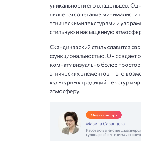
уникальности его владельцев. Од
является сочетание минималисти
этническими текстурами и узорами
стильную и насыщенную атмосферу,
Скандинавский стиль славится св
функциональностью. Он создает о
комнату визуально более просторн
этнических элементов — это возм
культурных традиций, текстур и 
атмосферу.
Мнение автора
Марина Саранцева
Работаю в агенстве дизайнеро
кулинарией и чтением историч