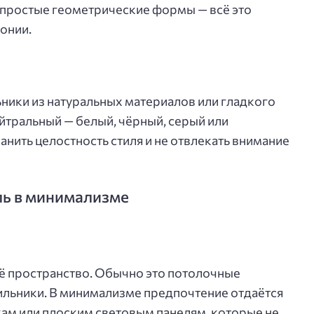
 простые геометрические формы — всё это
онии.
ники из натуральных материалов или гладкого
йтральный — белый, чёрный, серый или
нить целостность стиля и не отвлекать внимание
ль в минимализме
сё пространство. Обычно это потолочные
ильники. В минимализме предпочтение отдаётся
ам или плоским световым панелям, которые не