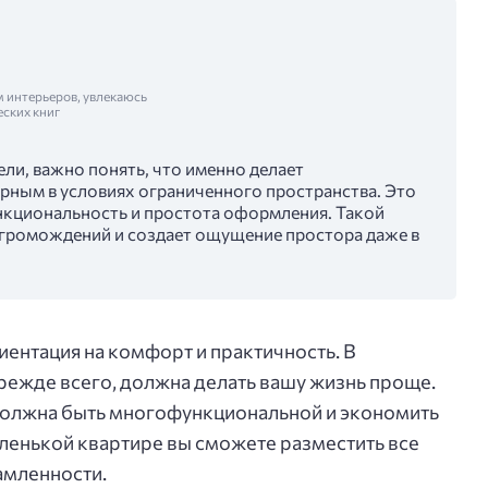
м интерьеров, увлекаюсь
еских книг
ли, важно понять, что именно делает
ярным в условиях ограниченного пространства. Это
нкциональность и простота оформления. Такой
агромождений и создает ощущение простора даже в
ентация на комфорт и практичность. В
режде всего, должна делать вашу жизнь проще.
 должна быть многофункциональной и экономить
аленькой квартире вы сможете разместить все
амленности.