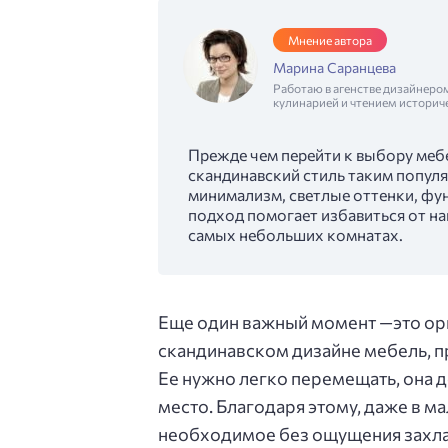
Мнение автора
Марина Саранцева
Работаю в агенстве дизайнеро
кулинарией и чтением историч
Прежде чем перейти к выбору мебе
скандинавский стиль таким попул
минимализм, светлые оттенки, фу
подход помогает избавиться от н
самых небольших комнатах.
Еще один важный момент —это ори
скандинавском дизайне мебель, п
Ее нужно легко перемещать, она
место. Благодаря этому, даже в м
необходимое без ощущения захл