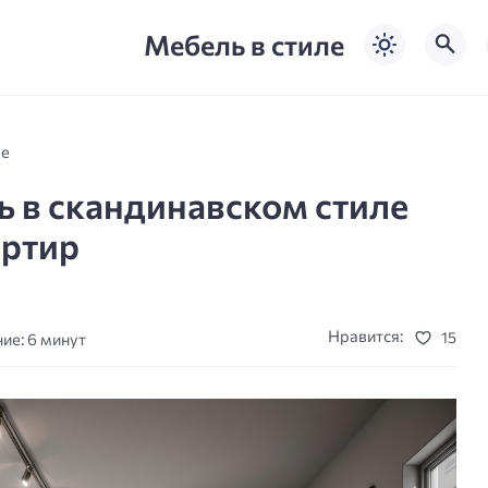
Мебель в стиле
ле
 в скандинавском стиле
артир
Нравится:
15
ие: 6 минут