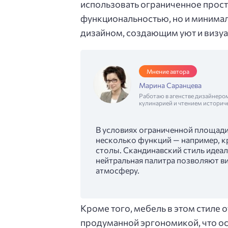
использовать ограниченное простр
функциональностью, но и минима
дизайном, создающим уют и визу
Мнение автора
Марина Саранцева
Работаю в агенстве дизайнеро
кулинарией и чтением историч
В условиях ограниченной площад
несколько функций — например, к
столы. Скандинавский стиль идеал
нейтральная палитра позволяют ви
атмосферу.
Кроме того, мебель в этом стиле 
продуманной эргономикой, что ос