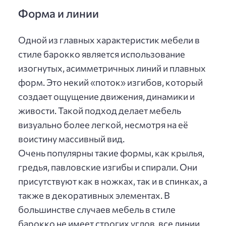
Форма и линии
Одной из главных характеристик мебели в
стиле барокко является использование
изогнутых, асимметричных линий и плавных
форм. Это некий «поток» изгибов, который
создает ощущение движения, динамики и
живости. Такой подход делает мебель
визуально более легкой, несмотря на её
воистину массивный вид.
Очень популярны такие формы, как крылья,
гредья, павловские изгибы и спирали. Они
присутствуют как в ножках, так и в спинках, а
также в декоративных элементах. В
большинстве случаев мебель в стиле
барокко не имеет строгих углов, все линии