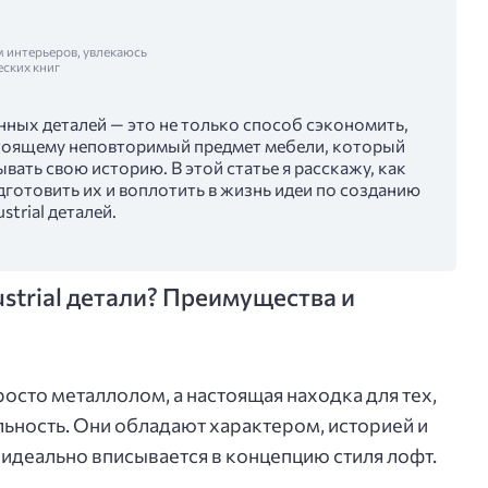
м интерьеров, увлекаюсь
еских книг
ых деталей — это не только способ сэкономить,
стоящему неповторимый предмет мебели, который
ывать свою историю. В этой статье я расскажу, как
готовить их и воплотить в жизнь идеи по созданию
strial деталей.
strial детали? Преимущества и
осто металлолом, а настоящая находка для тех,
льность. Они обладают характером, историей и
 идеально вписывается в концепцию стиля лофт.