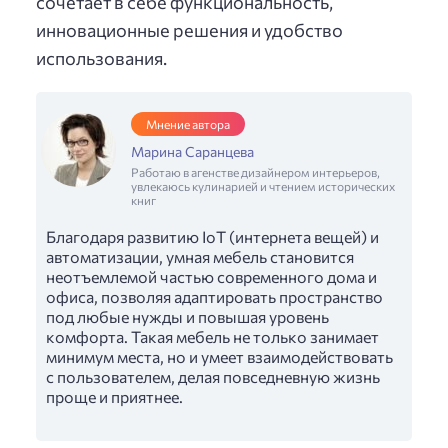
сочетает в себе функциональность,
инновационные решения и удобство
использования.
Мнение автора
Марина Саранцева
Работаю в агенстве дизайнером интерьеров,
увлекаюсь кулинарией и чтением исторических
книг
Благодаря развитию IoT (интернета вещей) и
автоматизации, умная мебель становится
неотъемлемой частью современного дома и
офиса, позволяя адаптировать пространство
под любые нужды и повышая уровень
комфорта. Такая мебель не только занимает
минимум места, но и умеет взаимодействовать
с пользователем, делая повседневную жизнь
проще и приятнее.