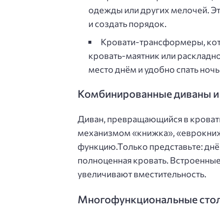
одежды или других мелочей. Э
и создать порядок.
Кровати-трансформеры, кот
кровать-маятник или раскладн
место днём и удобно спать ночь
Комбинированные диваны и
Диван, превращающийся в кровать
механизмом «книжка», «еврокниж
функцию.Только представьте: днё
полноценная кровать. Встроенны
увеличивают вместительность.
Многофункциональные сто