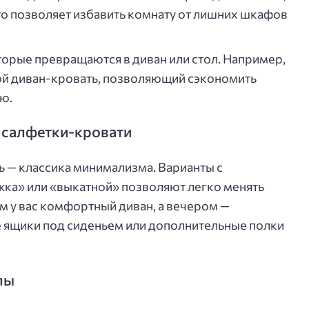
то позволяет избавить комнату от лишних шкафов
орые превращаются в диван или стол. Например,
ой диван-кровать, позволяющий сэкономить
ю.
 салфетки-кровати
 — классика минимализма. Варианты с
ка» или «выкатной» позволяют легко менять
м у вас комфортный диван, а вечером —
е ящики под сиденьем или дополнительные полки
лы