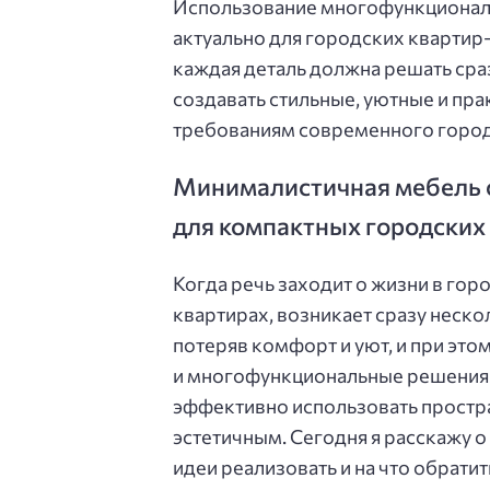
Использование многофункциональ
актуально для городских квартир
каждая деталь должна решать сра
создавать стильные, уютные и пр
требованиям современного город
Минималистичная мебель 
для компактных городских
Когда речь заходит о жизни в гор
квартирах, возникает сразу неско
потеряв комфорт и уют, и при это
и многофункциональные решения
эффективно использовать простра
эстетичным. Сегодня я расскажу о
идеи реализовать и на что обрати