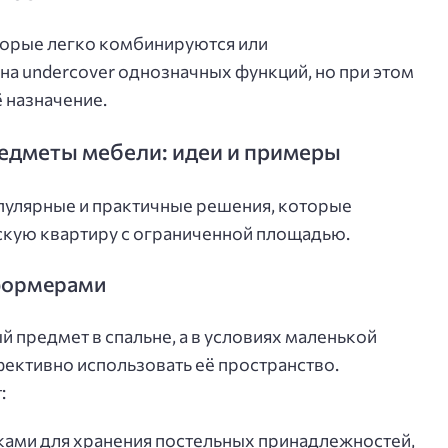
торые легко комбинируются или
а undercover однозначных функций, но при этом
 назначение.
дметы мебели: идеи и примеры
пулярные и практичные решения, которые
скую квартиру с ограниченной площадью.
сформерами
й предмет в спальне, а в условиях маленькой
ективно использовать её пространство.
:
ками для хранения постельных принадлежностей,