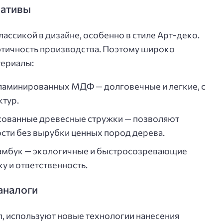
нативы
лассикой в дизайне, особенно в стиле Арт-деко.
 этичность производства. Поэтому широко
териалы:
ламинированных МДФ — долговечные и легкие, с
тур.
сованные древесные стружки — позволяют
сти без вырубки ценных пород дерева.
амбук — экологичные и быстросозревающие
у и ответственность.
аналоги
, используют новые технологии нанесения