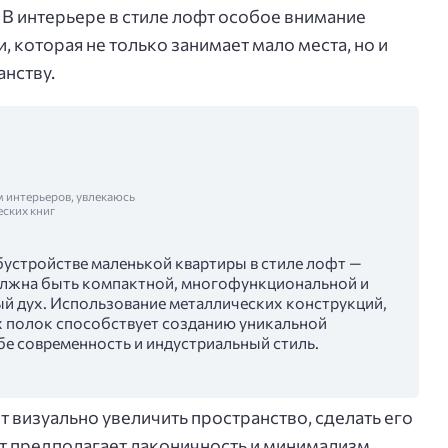
 В интерьере в стиле лофт особое внимание
 которая не только занимает мало места, но и
анству.
м интерьеров, увлекаюсь
еских книг
бустройстве маленькой квартиры в стиле лофт —
олжна быть компактной, многофункциональной и
ый дух. Использование металлических конструкций,
 полок способствует созданию уникальной
бе современность и индустриальный стиль.
 визуально увеличить пространство, сделать его
 предполагает лаконичность и минимализм,