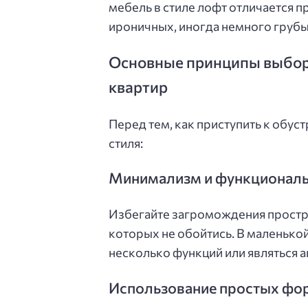
мебель в стиле лофт отличается 
ироничных, иногда немного грубых
Основные принципы выбора
квартир
Перед тем, как приступить к обу
стиля:
Минимализм и функциональ
Избегайте загромождения простра
которых не обойтись. В маленько
несколько функций или являться 
Использование простых фо