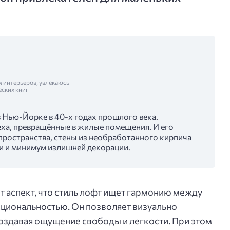
м интерьеров, увлекаюсь
еских книг
 Нью-Йорке в 40-х годах прошлого века.
еха, превращённые в жилые помещения. И его
пространства, стены из необработанного кирпича
ли и минимум излишней декорации.
т аспект, что стиль лофт ищет гармонию между
циональностью. Он позволяет визуально
оздавая ощущение свободы и легкости. При этом