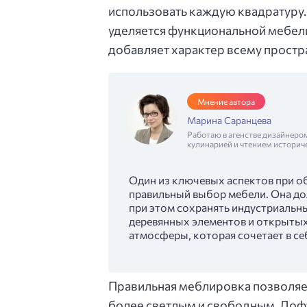
использовать каждую квадратуру.
уделяется функциональной мебели,
добавляет характер всему простр
Мнение автора
Марина Саранцева
Работаю в агенстве дизайнеро
кулинарией и чтением историч
Один из ключевых аспектов при о
правильный выбор мебели. Она д
при этом сохранять индустриальн
деревянных элементов и открытых
атмосферы, которая сочетает в се
Правильная меблировка позволяет
более светлым и свободным. Лофт