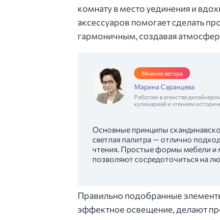
комнату в место уединения и вдо
аксессуаров помогает сделать пр
гармоничным, создавая атмосферу
Мнение автора
Марина Саранцева
Работаю в агенстве дизайнеро
кулинарией и чтением историч
Основные принципы скандинавског
светлая палитра — отлично подхо
чтения. Простые формы мебели и 
позволяют сосредоточиться на лю
Правильно подобранные элементы 
эффектное освещение, делают пр