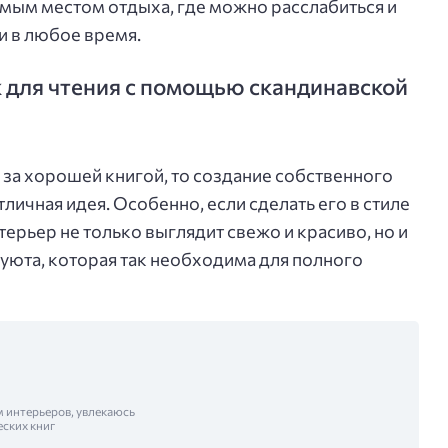
имым местом отдыха, где можно расслабиться и
и в любое время.
к для чтения с помощью скандинавской
 за хорошей книгой, то создание собственного
тличная идея. Особенно, если сделать его в стиле
терьер не только выглядит свежо и красиво, но и
 уюта, которая так необходима для полного
м интерьеров, увлекаюсь
еских книг