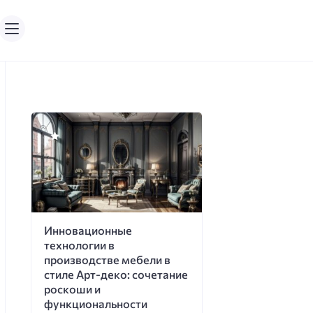
Инновационные
технологии в
производстве мебели в
стиле Арт-деко: сочетание
роскоши и
функциональности