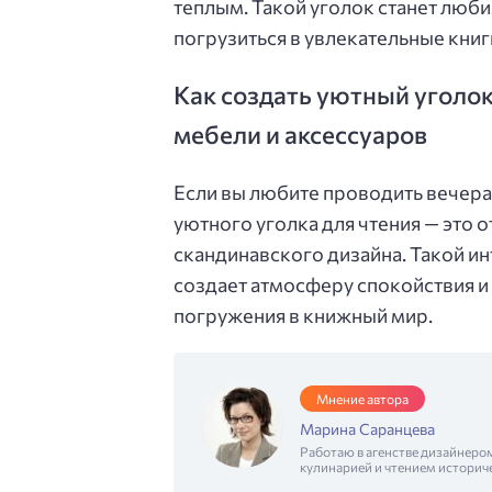
теплым. Такой уголок станет люб
погрузиться в увлекательные книг
Как создать уютный уголо
мебели и аксессуаров
Если вы любите проводить вечера
уютного уголка для чтения — это о
скандинавского дизайна. Такой ин
создает атмосферу спокойствия и
погружения в книжный мир.
Мнение автора
Марина Саранцева
Работаю в агенстве дизайнеро
кулинарией и чтением историч