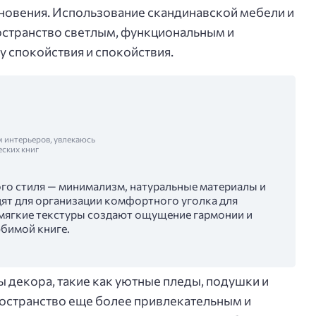
хновения. Использование скандинавской мебели и
остранство светлым, функциональным и
 спокойствия и спокойствия.
м интерьеров, увлекаюсь
еских книг
о стиля — минимализм, натуральные материалы и
дят для организации комфортного уголка для
мягкие текстуры создают ощущение гармонии и
бимой книге.
декора, такие как уютные пледы, подушки и
остранство еще более привлекательным и