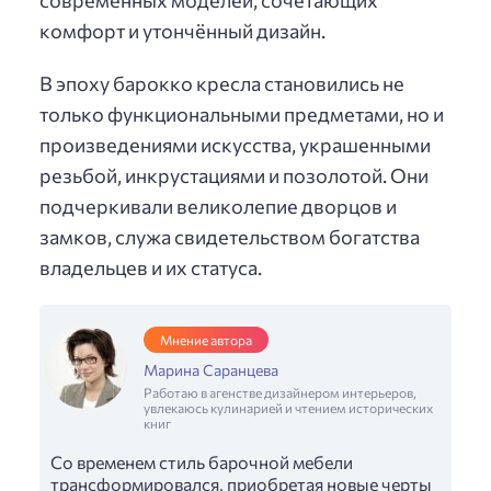
комфорт и утончённый дизайн.
В эпоху барокко кресла становились не
только функциональными предметами, но и
произведениями искусства, украшенными
резьбой, инкрустациями и позолотой. Они
подчеркивали великолепие дворцов и
замков, служа свидетельством богатства
владельцев и их статуса.
Мнение автора
Марина Саранцева
Работаю в агенстве дизайнером интерьеров,
увлекаюсь кулинарией и чтением исторических
книг
Со временем стиль барочной мебели
трансформировался, приобретая новые черты