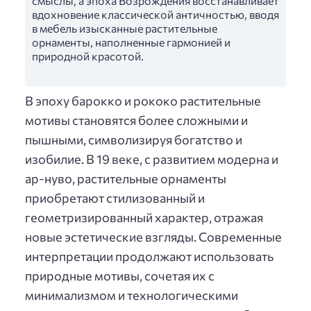
смыслы, а эпоха Возрождения восстанавливает
вдохновение классической античностью, вводя
в мебель изысканные растительные
орнаменты, наполненные гармонией и
природной красотой.
В эпоху барокко и рококо растительные
мотивы становятся более сложными и
пышными, символизируя богатство и
изобилие. В 19 веке, с развитием модерна и
ар-нуво, растительные орнаменты
приобретают стилизованный и
геометризированный характер, отражая
новые эстетические взгляды. Современные
интерпретации продолжают использовать
природные мотивы, сочетая их с
минимализмом и технологическими