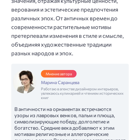
значения, отражая культурные ценности,
верования и эстетические предпочтения
различных эпох. От античных времен до
современности растительные мотивы
претерпевали изменения в стиле и смысле,
объединяя художественные традиции
разных народов и эпох.
Мнение автора
Марина Саранцева
Работаю в агенстве дизайнером интерьеров,
увлекаюсь кулинарией и чтением исторических
книг
В античности на орнаментах встречаются
узоры из лавровых венков, пальм и плюща,
символизирующие победу, долголетие и
богатство. Средние века добавляют к этим
мотивам религиозные и аллегорические